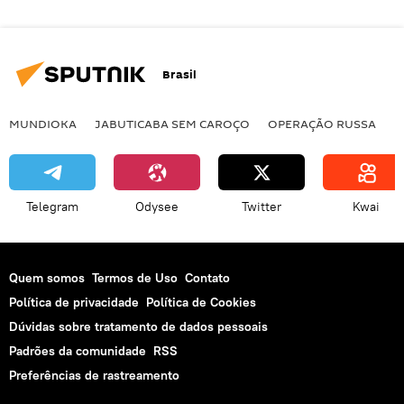
Brasil
MUNDIOKA
JABUTICABA SEM CAROÇO
OPERAÇÃO RUSSA
I
Telegram
Odysee
Twitter
Kwai
Quem somos
Termos de Uso
Contato
Política de privacidade
Política de Cookies
Dúvidas sobre tratamento de dados pessoais
Padrões da comunidade
RSS
Preferências de rastreamento