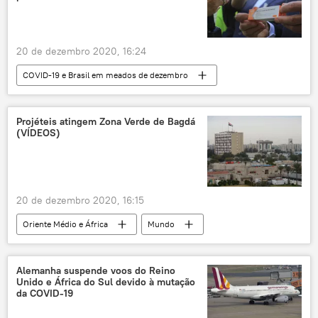
jihadistas
jovem
decapitado
AFP
ataque
20 de dezembro 2020, 16:24
COVID-19 e Brasil em meados de dezembro
Notícias do Brasil
Notícias
Rio de Janeiro
São Paulo
COVID-19
Projéteis atingem Zona Verde de Bagdá
(VÍDEOS)
CoronaVac
Eduardo Paes
João Doria
20 de dezembro 2020, 16:15
Oriente Médio e África
Mundo
Notícias
Bagdá
foguetes
Katyusha
Zona Verde de Bagdá
Alemanha suspende voos do Reino
Unido e África do Sul devido à mutação
projéteis
ataque
Iraque
da COVID-19