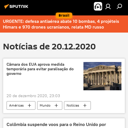
Brasil
URGENTE: defesa antiaérea abate 10 bombas, 4 projéteis
Himars e 970 drones ucranianos, relata MD russo
Notícias de 20.12.2020
Câmara dos EUA aprova medida
temporária para evitar paralisação do
governo
20 de dezembro 2020, 23:03
Américas
Mundo
Notícias
Câmara dos EUA
fechamento
governo
EUA
Colômbia suspende voos para o Reino Unido por