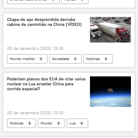
Notícias
Afeganistão
Talibã
Catar
Doha
Kandahar
Chapa de aço desprendida derruba
cabine de caminhão na China (VÍDEO)
20 de dezembro 2020, 13:38
Mundo insólito
Sociedade
Notícias
caminhão
acidente de carro
rodovia
chapa
China
Poderiam planos dos EUA de criar usina
nuclear na Lua arrastar China para
corrida espacial?
20 de dezembro 2020, 13:32
Notícias
Mundo
Lua
China
corrida espacial