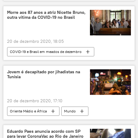
criptomoedas
bitcoin
moeda
moedas
moeda virtual
dólar
Morre aos 87 anos a atriz Nicette Bruno,
outra vítima da COVID-19 no Brasil
valorização
recorde
20 de dezembro 2020, 18:05
COVID-19 e Brasil em meados de dezembro
Notícias do Brasil
Notícias
atriz
artista
morte
COVID-19
Jovem é decapitado por jihadistas na
Tunísia
vírus
novo coronavírus
família
hospital
Niterói
Rio de Janeiro
20 de dezembro 2020, 17:10
Oriente Médio e África
Mundo
Notícias
Tunísia
Tunes
morte
decapitação
terroristas
Eduardo Paes anuncia acordo com SP
para levar CoronaVac ao Rio de Janeiro