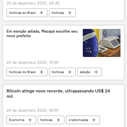
20 de dezembro 2020, 20:45
Notícias do Brasil
Notícias
COVID-19 e Brasil em meados de dezembro
São Paulo
Goiás
G1
Em eleição adiada, Macapá escolhe seu
novo prefeito
consórcios
COVID-19
novo coronavírus
saúde
doença
surto
pandemia
20 de dezembro 2020, 19:50
Notícias do Brasil
Notícias
eleição
eleições
pleito
Cidadania
votos
Macapá
Amapá
Bitcoin atinge novo recorde, ultrapassando US$ 24
mil
segundo turno
TSE
20 de dezembro 2020, 18:55
Economia
Notícias
criptomoeda