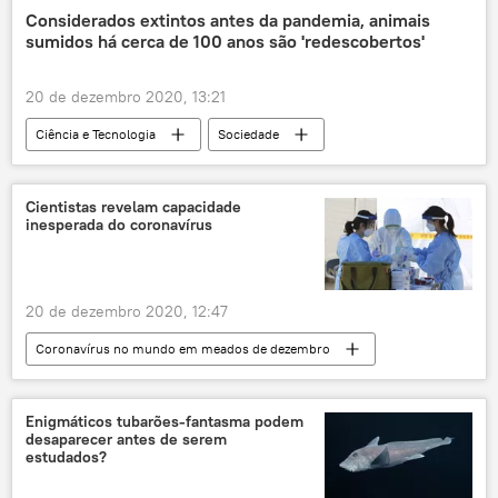
energia nuclear
Ásia e Oceania
Considerados extintos antes da pandemia, animais
sumidos há cerca de 100 anos são 'redescobertos'
EUA
20 de dezembro 2020, 13:21
Ciência e Tecnologia
Sociedade
Notícias
animal extinto
réptil
espécies
mamíferos
expedição
Cientistas revelam capacidade
inesperada do coronavírus
pandemia
20 de dezembro 2020, 12:47
Coronavírus no mundo em meados de dezembro
Ciência e Tecnologia
Sociedade
Notícias
novo coronavírus
Enigmáticos tubarões-fantasma podem
desaparecer antes de serem
COVID-19
ADN
cientistas
estudados?
imunidade