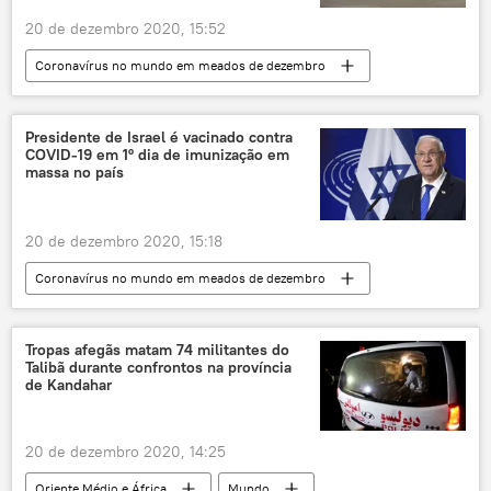
20 de dezembro 2020, 15:52
Coronavírus no mundo em meados de dezembro
Europa
Mundo
Notícias
Reino Unido
COVID-19
Alemanha
Presidente de Israel é vacinado contra
COVID-19 em 1º dia de imunização em
África do Sul
massa no país
20 de dezembro 2020, 15:18
Coronavírus no mundo em meados de dezembro
Oriente Médio e África
Mundo
Notícias
Israel
COVID-19
Tropas afegãs matam 74 militantes do
Talibã durante confrontos na província
Pfizer
Reuven Rivlin
de Kandahar
20 de dezembro 2020, 14:25
Oriente Médio e África
Mundo