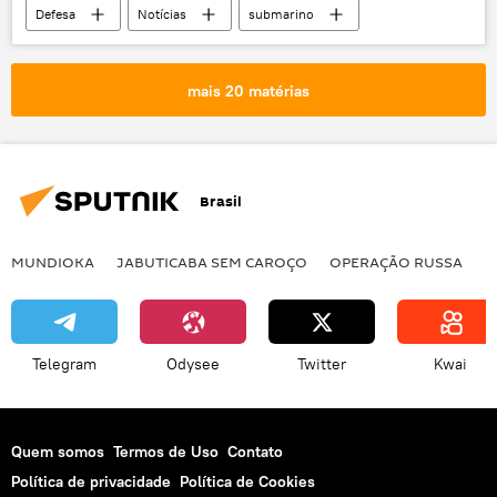
Defesa
Notícias
submarino
submarinos
Marinha
míssil
míssil de cruzeiro
Rússia
mais 20 matérias
Brasil
MUNDIOKA
JABUTICABA SEM CAROÇO
OPERAÇÃO RUSSA
I
Telegram
Odysee
Twitter
Kwai
Quem somos
Termos de Uso
Contato
Política de privacidade
Política de Cookies