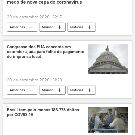
medo de nova cepa do coronavírus
20 de dezembro 2020, 22:17
Américas
Mundo
Notícias
pandemia
COVID-19
voos
restrição
Congresso dos EUA concorda em
estender ajuda para folha de pagamento
Coronavírus no mundo em meados de dezembro
de imprensa local
Reino Unido
Colômbia
20 de dezembro 2020, 21:29
Américas
Mundo
Notícias
imprensa
Congresso dos EUA
Coronavírus no mundo em meados de dezembro
Brasil tem pelo menos 186.773 óbitos
por COVID-19
COVID-19
EUA