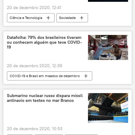
20 de dezembro 2020, 12:41
Ciência e Tecnologia
Sociedade
Notícias
tubarão
oceano
espécies
perigo
extinção
Datafolha: 79% dos brasileiros tiveram
ou conhecem alguém que teve COVID-
ciência
19
20 de dezembro 2020, 12:39
COVID-19 e Brasil em meados de dezembro
Notícias do Brasil
Notícias
COVID-19
Jair Bolsonaro
Submarino nuclear russo dispara míssil
antinavio em testes no mar Branco
20 de dezembro 2020, 10:53