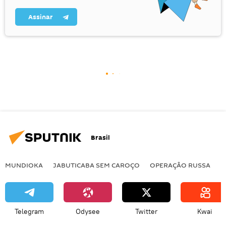
Assinar
Brasil
MUNDIOKA
JABUTICABA SEM CAROÇO
OPERAÇÃO RUSSA
I
Telegram
Odysee
Twitter
Kwai