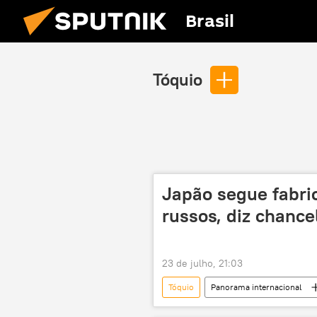
Brasil
Tóquio
Japão segue fabri
russos, diz chance
23 de julho, 21:03
Tóquio
Panorama internacional
Moscou
Ministério das Relaç