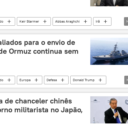
do
Keir Starmer
Abbas Araghchi
Irã
estreito de Ormuz
rea síria
Oriente Médio e África
liados para o envio de
o de Ormuz continua sem
do
Europa
Defesa
Donald Trump
França
Noruega
Estreito de Ormuz
França
Forças Armadas da França
a de chanceler chinês
orno militarista no Japão,