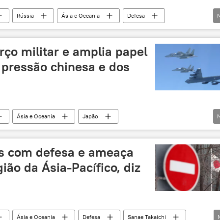
Rússia
Ásia e Oceania
Defesa
Estados Unidos
Associated Press
Sputnik
rço militar e amplia papel
 pressão chinesa e dos
Ásia e Oceania
Japão
Defense News
Sanae Takaichi
Shinzo Abe
 do Atlântico Norte
OTAN
Constituição
os com defesa e ameaça
ião da Ásia-Pacífico, diz
Ásia e Oceania
Defesa
Sanae Takaichi