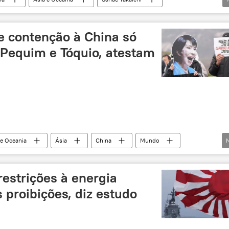
Ártico
Ucrânia
Ministério das Relações Exteriores
e contenção à China só
 Pequim e Tóquio, atestam
 e Oceania
Ásia
China
Mundo
Taiwan
Japão
Constituição
EUA
Uma Só China
restrições à energia
 proibições, diz estudo