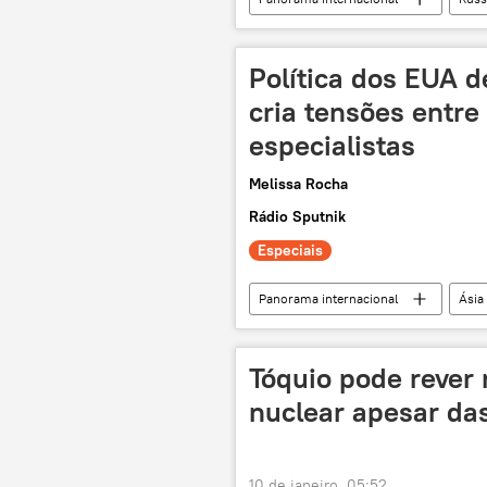
Keir Starmer
Japão
Partido Liberal Democrata
G7
Política dos EUA d
cria tensões entre
especialistas
Melissa Rocha
Rádio Sputnik
Especiais
Panorama internacional
Ásia
Sanae Takaichi
Shinzo Abe
Mundioka
exclusiva
Tóquio pode rever 
nuclear apesar das
10 de janeiro, 05:52