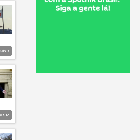
Mais
8
ais
12