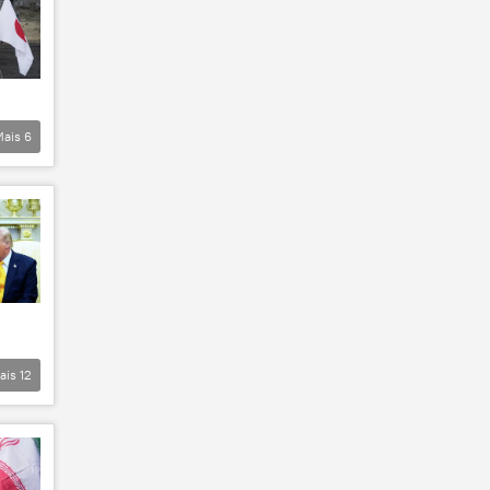
Mais
6
ais
12