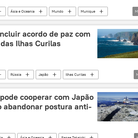
Ásia e Oceania
Mundo
Munique
M
Global Times
China
Wang Yi
China
política internacional
tensão geopolítica
ncluir acordo de paz com
estreito de Taiwan
Taiwan
das Ilhas Curilas
Rússia
Japão
Ilhas Curilas
Iturup
Shikotan
Sanae Takaichi
 pode cooperar com Japão
o abandonar postura anti-
ia
Ásia e Oceania
Sanae Takaichi