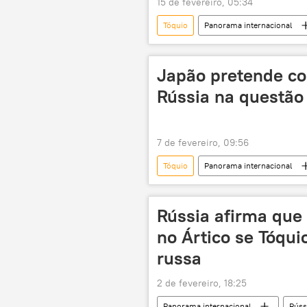
15 de fevereiro, 05:34
Tóquio
Panorama internacional
Alemanha
Europa
Ministério das Relações Exteriores da 
Japão pretende co
Japão
militarização
Rússia na questão 
7 de fevereiro, 09:56
Tóquio
Panorama internacional
acordo de paz
Kunashir
Moscou
Rússia afirma que
no Ártico se Tóqui
russa
2 de fevereiro, 18:25
Panorama internacional
Rúss