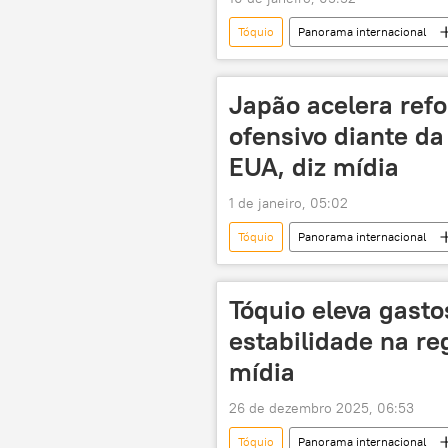
Tóquio
Panorama internacional
Sanae Takaichi
Japão
Japão acelera refo
ofensivo diante da
EUA, diz mídia
1 de janeiro, 05:02
Tóquio
Panorama internacional
Ministério de Defesa do Japão
China
Organização do Tratado
Tóquio eleva gast
militarização
estabilidade na reg
mídia
26 de dezembro 2025, 06:53
Tóquio
Panorama internacional