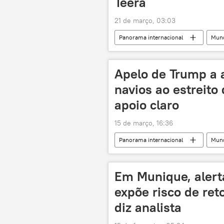
Teerã
21 de março, 03:03
Panorama internacional
Mun
Teerã
Reino Unido
Ataque norte-americano contra base aé
Apelo de Trump a a
navios ao estreit
apoio claro
15 de março, 16:36
Panorama internacional
Mun
Sanae Takaichi
Japão
Ministério das Relações Exteriores da 
Em Munique, alert
expõe risco de ret
diz analista