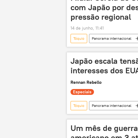
política econômica
tarifas
com Japão por des
pressão regional
14 de junho, 11:41
Tóquio
Panorama internacional
Japão
Global Times
estabilidade
Japão escala tens
interesses dos EUA
Rennan Rebello
Especiais
Tóquio
Panorama internacional
Ásia e Oceania
Ásia
Sanae Takaichi
militar
Um mês de guerra n
Casa Branca
Ministério da De
americano em 3 a