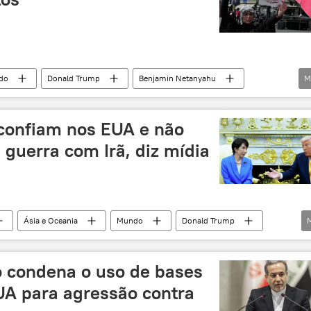
do
Donald Trump
Benjamin Netanyahu
M
Israel
Estados Unidos
Casa Branca
ca
ofensiva terrestre
petróleo
 confiam nos EUA e não
energia
política
Steve Witkoff
guerra com Irã, diz mídia
Ásia e Oceania
Mundo
Donald Trump
Irã
Forças Armadas do Irã
Sputnik
o condena o uso de bases
EUA para agressão contra