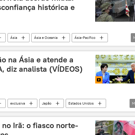
Estados Unidos
confiança histórica e
Ásia
Ásia e Oceania
Ásia-Pacífico
Coreia do Sul
tensão militar
tensão regional
ão na Ásia e atende a
, diz analista (VÍDEOS)
exclusiva
Japão
Estados Unidos
M
Ocidente
Pacífico
Indo-Pacífico
Defesa
tensão geopolítica
Mundo
o Irã: o fiasco norte-
fesa
tos