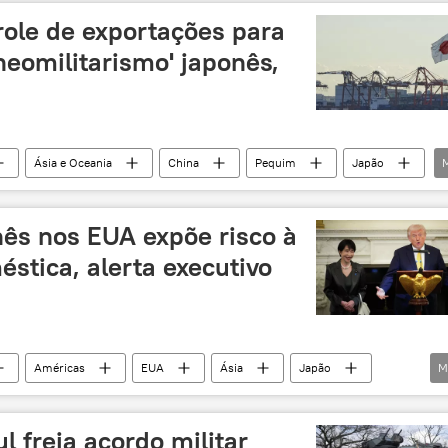
role de exportações para
neomilitarismo' japonês,
Ásia e Oceania
China
Pequim
Japão
relações bilaterais
corrida armamentista
Defesa
Ministério do Comércio da China
nês nos EUA expõe risco à
stica, alerta executivo
Américas
EUA
Ásia
Japão
M
angeiro
investimento
Donald Trump
to
estagnação
crítica
Mundo
l freia acordo militar