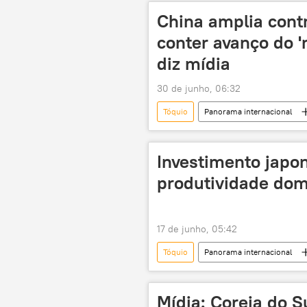
diplomatas
China amplia cont
conter avanço do '
diz mídia
30 de junho, 06:32
Tóquio
Panorama internacional
exportação
Global Times
militarismo
Sanae Takaichi
Investimento japo
produtividade domé
17 de junho, 05:42
Tóquio
Panorama internacional
Economia
investimento estr
Sanae Takaichi
envelhecimen
Mídia: Coreia do Su