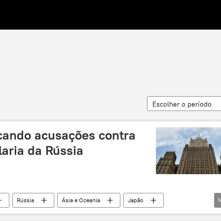
Escolher o período
cando acusações contra
laria da Rússia
Rússia
Ásia e Oceania
Japão
ões Exteriores da Rússia
acusações
diplomacia