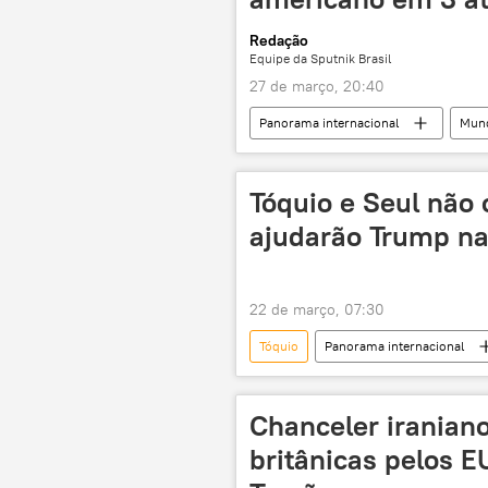
Redação
Equipe da Sputnik Brasil
27 de março, 20:40
Panorama internacional
Mun
George Papadopoulos
Irã
ataques
Oriente Médio e Áfri
Tóquio e Seul não
estreito de Ormuz
conflito
ajudarão Trump na 
22 de março, 07:30
Tóquio
Panorama internacional
George W. Bush
Washington
Chanceler iranian
britânicas pelos 