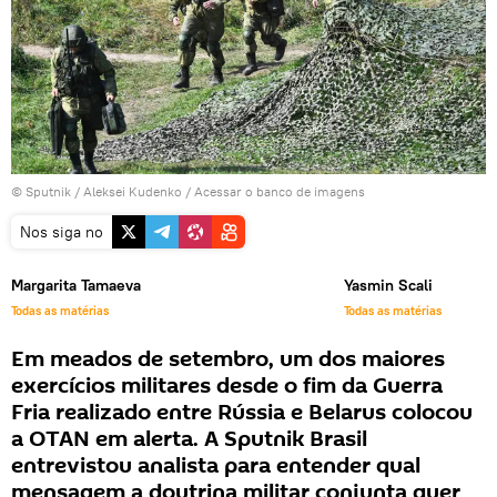
© Sputnik / Aleksei Kudenko
/
Acessar o banco de imagens
Nos siga no
Margarita Tamaeva
Yasmin Scali
Todas as matérias
Todas as matérias
Em meados de setembro, um dos maiores
exercícios militares desde o fim da Guerra
Fria realizado entre Rússia e Belarus colocou
a OTAN em alerta. A Sputnik Brasil
entrevistou analista para entender qual
mensagem a doutrina militar conjunta quer