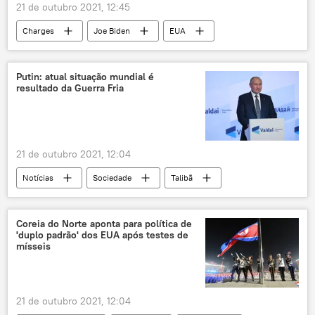
21 de outubro 2021, 12:45
Charges
Joe Biden
EUA
míssil balístico
submarino
lançamento
lançamento teste
Putin: atual situação mundial é
resultado da Guerra Fria
Coreia do Norte
Multimídia
21 de outubro 2021, 12:04
Notícias
Sociedade
Talibã
Revolução de Outubro
República Popular da China
Guerra Fria
Coreia do Norte aponta para política de
'duplo padrão' dos EUA após testes de
Segunda Guerra Mundial
Clube Valdai
mísseis
Moscou
China
Afeganistão
Vladimir Putin
21 de outubro 2021, 12:04