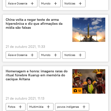
Ásia e Oceania
Mundo
Notícias
Coreia do Norte
tensões
mísseis
EUA
Japão
Coreia do Sul
China volta a negar teste de arma
hipersônica e diz que afirmações da
mídia são falsas
21 de outubro 2021, 11:33
Ásia e Oceania
Mundo
Notícias
China
míssil hipersônico
espaçonave
teste
arma nuclear
Homenagem e honra: imagens raras do
ritual fúnebre Kuarup em memória do
EUA
cacique Aritana
12
21 de outubro 2021, 11:13
Fotos
Multimídia
povos indígenas