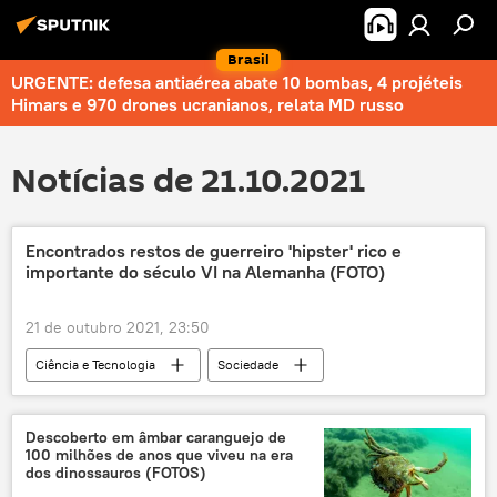
Brasil
URGENTE: defesa antiaérea abate 10 bombas, 4 projéteis
Himars e 970 drones ucranianos, relata MD russo
Notícias de 21.10.2021
Encontrados restos de guerreiro 'hipster' rico e
importante do século VI na Alemanha (FOTO)
21 de outubro 2021, 23:50
Ciência e Tecnologia
Sociedade
Notícias
guerreiro
restos mortais
armas
túmulo
cavalos
Descoberto em âmbar caranguejo de
100 milhões de anos que viveu na era
Alemanha
dos dinossauros (FOTOS)