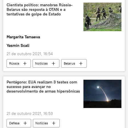
Joe Biden
Roma
Itália
Cientista político: manobras Rússia-
Belarus são resposta à OTAN e a
S-400
EUA
Turquia
tentativas de golpe de Estado
Margarita Tamaeva
Yasmin Scali
21 de outubro 2021, 16:54
Rússia
Notícias
Belarus
integração
zapad
exercícios militares
Pentágono: EUA realizam 3 testes com
sucesso para avançar no
desenvolvimento de armas hipersônicas
21 de outubro 2021, 16:53
Defesa
Notícias