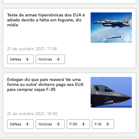
Notícias
Al Sabah
Mossad
Anadolu
Bitcoin
Israel
Teste de armas hipersônicas dos EUA é
adiado devido a falha em foguete, diz
Turquia
mídia
21 de outubro 2021, 17:36
Defesa
Notícias
armas hipersônicas
Marinha dos EUA
míssil hipersônico
tecnologias hipersônicas
Erdogan diz que país reaverá 'de uma
forma ou outra' dinheiro pago aos EUA
velocidade hipersônica
China
teste
para comprar caças F-35
testes
Joe Biden
EUA
21 de outubro 2021, 16:56
Defesa
Notícias
F-35
F-16
Lockheed Martin
Anadolu