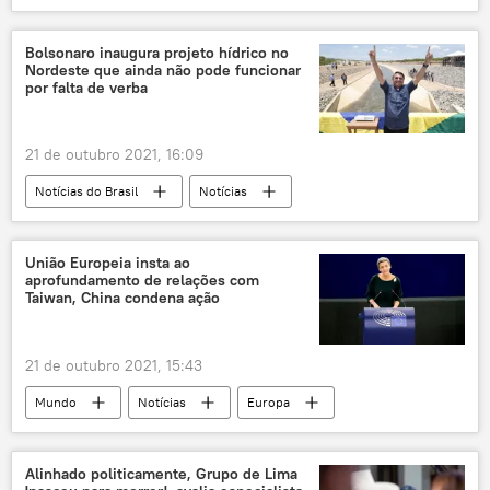
armas hipersônicas
míssil hipersônico
tecnologias hipersônicas
China
Bolsonaro inaugura projeto hídrico no
Nordeste que ainda não pode funcionar
Joe Biden
teste
testes
por falta de verba
EUA
21 de outubro 2021, 16:09
Notícias do Brasil
Notícias
Nordeste
obra
eleição
Jair Bolsonaro
União Europeia insta ao
aprofundamento de relações com
Taiwan, China condena ação
21 de outubro 2021, 15:43
Mundo
Notícias
Europa
União Europeia
República Tcheca
Eslováquia
Roma
Itália
Alinhado politicamente, Grupo de Lima