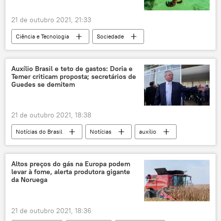
21 de outubro 2021, 21:33
Ciência e Tecnologia
Sociedade
Notícias
fósseis
vida marinha
escavação
descoberta
Auxílio Brasil e teto de gastos: Doria e
Temer criticam proposta; secretários de
Guedes se demitem
21 de outubro 2021, 18:38
Notícias do Brasil
Notícias
auxílio
auxílio financeiro
Paulo Guedes
secretário do Tesouro
Tesouro Nacional
Altos preços do gás na Europa podem
levar à fome, alerta produtora gigante
João Doria
Jair Bolsonaro
da Noruega
governo Bolsonaro
Ministério da Economia do Brasil
21 de outubro 2021, 18:36