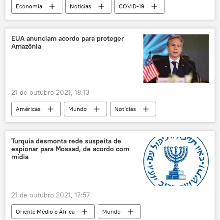
Economia
Notícias
COVID-19
Oslo
Noruega
Ásia-Pacífico
EUA anunciam acordo para proteger
Amazônia
21 de outubro 2021, 18:13
Américas
Mundo
Notícias
protecionismo
Amazônia
acordo
EUA
Turquia desmonta rede suspeita de
espionar para Mossad, de acordo com
mídia
21 de outubro 2021, 17:57
Oriente Médio e África
Mundo