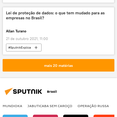
cultura indígena
terras indígenas
Notícias do Brasil
Lei de proteção de dados: o que tem mudado para as
empresas no Brasil?
Allan Turano
21 de outubro 2021, 11:00
#SputnikExplica
mais 20 matérias
Brasil
MUNDIOKA
JABUTICABA SEM CAROÇO
OPERAÇÃO RUSSA
I