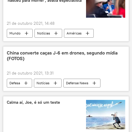
'nasceu para morrer', avalia especialista
Taiwan
Europa Central
Europa Oriental
Reuters
Taipé
Estrasburgo
China
França
21 de outubro 2021, 14:48
Mundo
Notícias
Américas
Argentina
Jair Bolsonaro
governo Bolsonaro
Luis Arce
China converte caças J-6 em drones, segundo mídia
(FOTOS)
Bolívia
Unasul
Canadá
desigualdade
narcotráfico
21 de outubro 2021, 13:31
narcotráfico
EUA
Notícias do Brasil
Defesa
Notícias
Defense News
Nicolás Maduro
Taiwan
Força Aérea
Força Aérea da China
ELP
Weibo
Calma aí, Joe, é só um teste
Shenyang
China