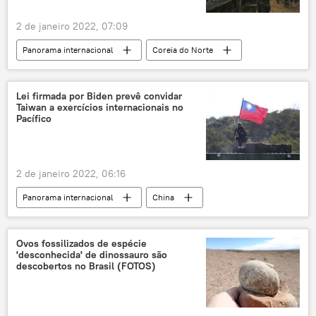
2 de janeiro 2022, 07:09
Panorama internacional
Coreia do Norte
Coreia do Sul
fuga
Ásia e Oceania
Lei firmada por Biden prevê convidar
Taiwan a exercícios internacionais no
Pacífico
2 de janeiro 2022, 06:16
Panorama internacional
China
Taiwan
exercícios militares
EUA
Ásia e Oceania
Ovos fossilizados de espécie
'desconhecida' de dinossauro são
descobertos no Brasil (FOTOS)