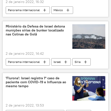
2 de janeiro 2022, 16:32
Panorama internacional
México
vandalismo
oposição
cidade
estátua
Andrés Manuel López Obrador
Ministério da Defesa de Israel detona
munições sírias de bunker localizado
Américas
nas Colinas de Golã
2 de janeiro 2022, 14:42
Panorama internacional
Israel
Síria
Colinas de Golã
explosivos
rifle
munição
'Flurona': Israel registra 1º caso de
paciente com COVID-19 e Influenza ao
mesmo tempo
2 de janeiro 2022, 13:53