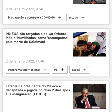
2 de janeiro 2022, 18:46
Propagação e combate à COVID-19
estudo
vírus
teste
ciência
ratos
Delta
COVID-19
novo coronavírus
Irã: EUA são forçados a deixar Oriente
Médio 'humilhados' como 'recompensa'
Ômicron
pela morte de Soleimani
2 de janeiro 2022, 17:46
Panorama internacional
Irã
Bagdá
drones
EUA
Qassem Soleimani
Oriente Médio e África
Estátua de presidente do México é
decapitada e jogada no chão 2 dias após
Corpo de Guardas da Revolução Islâmica (IRGC)
sua inauguração (FOTOS)