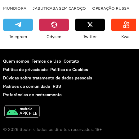
MUNDIOKA
JABUTICABA SEM CAROÇO
OPERAÇÃO RUSSA
I
Telegram
Odysee
Twitter
Kwai
Quem somos
Termos de Uso
Contato
Política de privacidade
Política de Cookies
Dúvidas sobre tratamento de dados pessoais
Padrões da comunidade
RSS
Preferências de rastreamento
© 2026 Sputnik Todos os direitos reservados. 18+