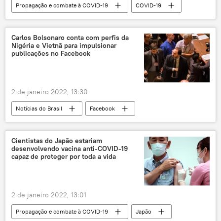
Propagação e combate à COVID-19
COVID-19
Israel
influenza
infecção
grávida
novo coronavírus
Carlos Bolsonaro conta com perfis da
Nigéria e Vietnã para impulsionar
publicações no Facebook
2 de janeiro 2022, 13:30
Notícias do Brasil
Facebook
Internet
publicação
Jair Bolsonaro
eleições
presidente
Cientistas do Japão estariam
desenvolvendo vacina anti-COVID-19
Carlos Bolsonaro
fake news
capaz de proteger por toda a vida
2 de janeiro 2022, 13:01
Propagação e combate à COVID-19
Japão