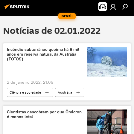
Brasil
Notícias de 02.01.2022
Incêndio subterrâneo queima há 6 mil
anos em reserva natural da Austrália
(FOTOS)
2 de janeiro 2022, 21:09
Ciência e sociedade
Austrália
incêndio
reserva natural
Ásia e Oceania
Cientistas descobrem por que Ômicron
é menos letal