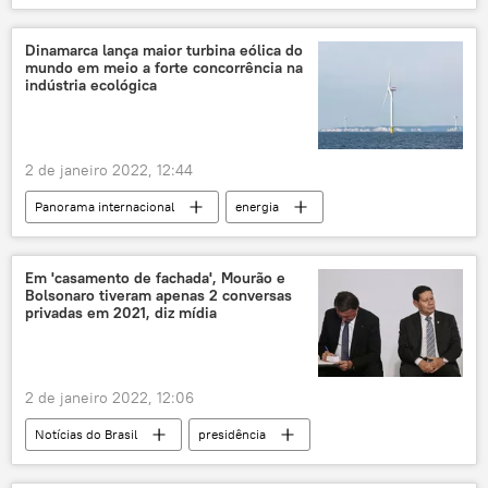
rato
COVID-19
novo coronavírus
vacina
Dinamarca lança maior turbina eólica do
mundo em meio a forte concorrência na
indústria ecológica
2 de janeiro 2022, 12:44
Panorama internacional
energia
Dinamarca
energia eólica
Europa
Em 'casamento de fachada', Mourão e
Bolsonaro tiveram apenas 2 conversas
privadas em 2021, diz mídia
2 de janeiro 2022, 12:06
Notícias do Brasil
presidência
vice-presidente
Jair Bolsonaro