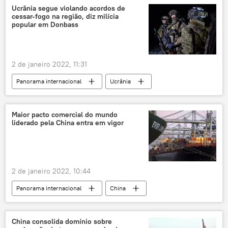
eleições
Hamilton Mourão
Ucrânia segue violando acordos de
cessar-fogo na região, diz milícia
popular em Donbass
2 de janeiro 2022, 11:31
Panorama internacional
Ucrânia
Donbass
cessar-fogo
leste da Ucrânia
Europa
Maior pacto comercial do mundo
liderado pela China entra em vigor
2 de janeiro 2022, 10:44
Panorama internacional
China
comércio
acordo comercial
pacto
China consolida domínio sobre