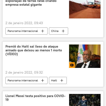
exploração de terras raras criando
empresa estatal gigante
2 de janeiro 2022, 09:43
Panorama internacional
China
mineração
metais de terras raras
Ásia e Oceania
Premiê do Haiti sai ileso de ataque
armado que deixou ao menos 1 morto
(VÍDEO)
2 de janeiro 2022, 09:32
Panorama internacional
Haiti
Caribe
atentado
Américas
Lionel Messi testa positivo para COVID-
19