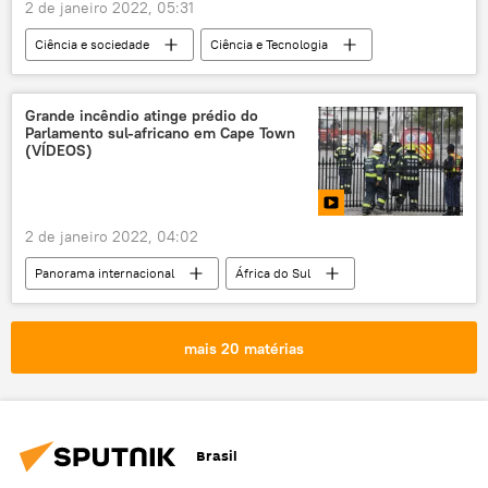
2 de janeiro 2022, 05:31
Ciência e sociedade
Ciência e Tecnologia
São Paulo
Arqueologia
dinossauro
arqueólogo
Brasil
Grande incêndio atinge prédio do
Parlamento sul-africano em Cape Town
(VÍDEOS)
2 de janeiro 2022, 04:02
Panorama internacional
África do Sul
incêndio
bombeiros
Oriente Médio e África
mais 20 matérias
Brasil