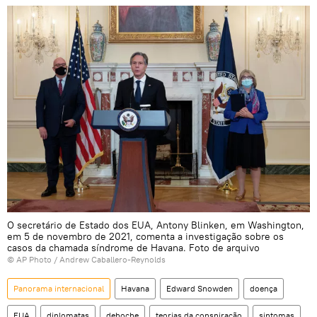
O secretário de Estado dos EUA, Antony Blinken, em Washington,
em 5 de novembro de 2021, comenta a investigação sobre os
casos da chamada síndrome de Havana. Foto de arquivo
© AP Photo / Andrew Caballero-Reynolds
Panorama internacional
Havana
Edward Snowden
doença
EUA
diplomatas
deboche
teorias da conspiração
sintomas