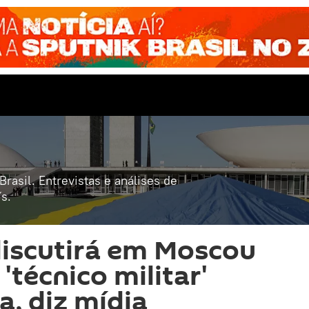
rasil. Entrevistas e análises de
s.
discutirá em Moscou
técnico militar'
a, diz mídia