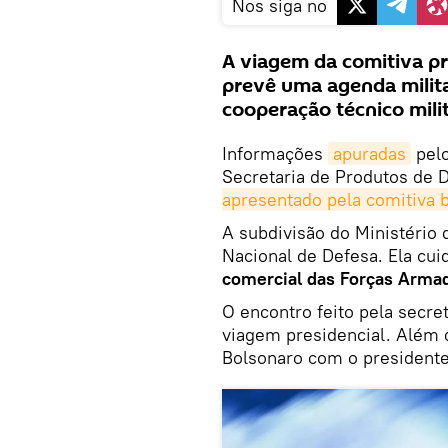
Nos siga no
A viagem da comitiva pr
prevê uma agenda milita
cooperação técnico milit
Informações
apuradas
pelo
Secretaria de Produtos de 
apresentado pela comitiva b
A subdivisão do Ministério d
Nacional de Defesa. Ela cui
comercial das Forças Armad
O encontro feito pela secre
viagem presidencial. Além d
Bolsonaro com o presidente 