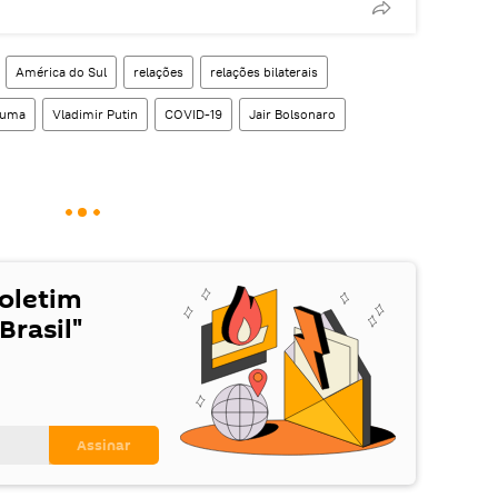
América do Sul
relações
relações bilaterais
uma
Vladimir Putin
COVID-19
Jair Bolsonaro
Boletim
Brasil"