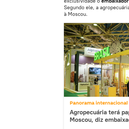
exclusividade o
embaixador
Segundo ele, a agropecuária
à Moscou.
Panorama internacional
Agropecuária terá pap
Moscou, diz embaixad