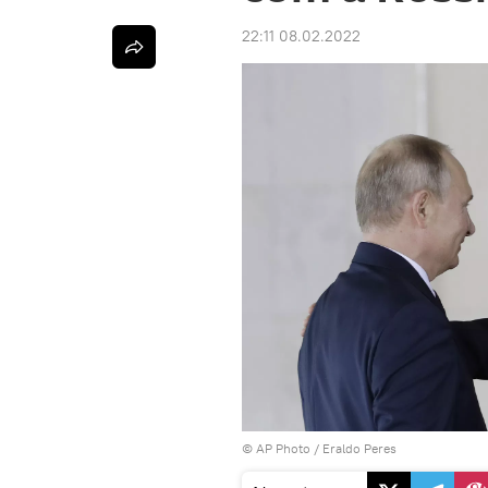
22:11 08.02.2022
© AP Photo / Eraldo Peres