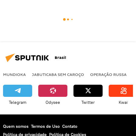
Brasil
MUNDIOKA
JABUTICABA SEM CAROÇO
OPERAÇÃO RUSSA
I
Telegram
Odysee
Twitter
Kwai
Quem somos
Termos de Uso
Contato
Política de privacidade
Política de Cookies