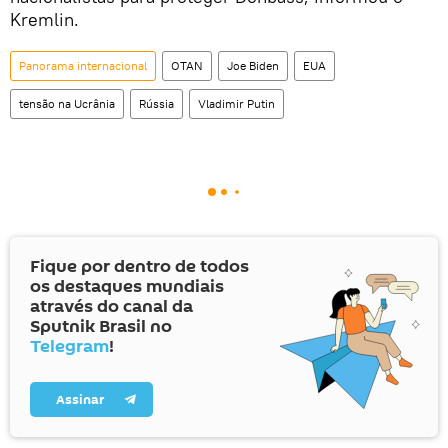
Kremlin.
Panorama internacional
OTAN
Joe Biden
EUA
tensão na Ucrânia
Rússia
Vladimir Putin
Fique por dentro de todos
os destaques mundiais
através do canal da
Sputnik Brasil no
Telegram
!
Assinar