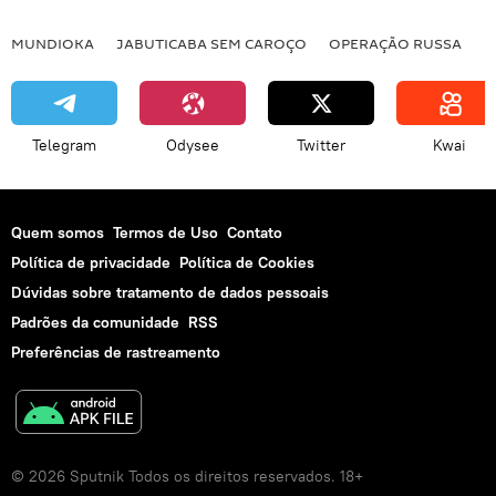
MUNDIOKA
JABUTICABA SEM CAROÇO
OPERAÇÃO RUSSA
I
Telegram
Odysee
Twitter
Kwai
Quem somos
Termos de Uso
Contato
Política de privacidade
Política de Cookies
Dúvidas sobre tratamento de dados pessoais
Padrões da comunidade
RSS
Preferências de rastreamento
© 2026 Sputnik Todos os direitos reservados. 18+