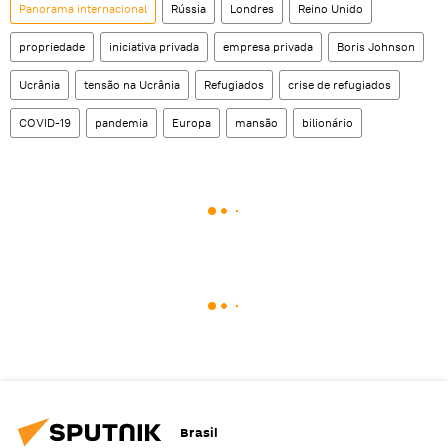
Panorama internacional
Rússia
Londres
Reino Unido
propriedade
iniciativa privada
empresa privada
Boris Johnson
Ucrânia
tensão na Ucrânia
Refugiados
crise de refugiados
COVID-19
pandemia
Europa
mansão
bilionário
Brasil