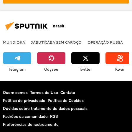
medicina
medicamentos
gigante
indústria farmacêutica
EUA
Brasil
MUNDIOKA
JABUTICABA SEM CAROÇO
OPERAÇÃO RUSSA
I
Telegram
Odysee
Twitter
Kwai
Quem somos
Termos de Uso
Contato
Política de privacidade
Política de Cookies
Dúvidas sobre tratamento de dados pessoais
Padrões da comunidade
RSS
Preferências de rastreamento