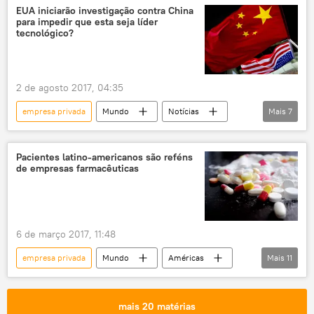
Elvira Nabiullina
Banco Central da Rússia
EUA iniciarão investigação contra China
para impedir que esta seja líder
corrupção
crise econômica
tecnológico?
crise financeira
2 de agosto 2017, 04:35
empresa privada
Mundo
Notícias
Mais
7
China
Donald Trump
Nikki Haley
ONU
concorrência
EUA
Pacientes latino-americanos são reféns
de empresas farmacêuticas
Economia
6 de março 2017, 11:48
empresa privada
Mundo
Américas
Mais
11
Notícias
Sociedade
América Latina
Equador
Peru
Colômbia
mais 20 matérias