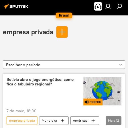
Brasil
empresa privada
Escolher o período
Bolívia abre o jogo energético: como
fica o tabuleiro regional?
1:00:00
7 de maio, 18:00
empresa privada
Mundioka
Américas
Mais
12