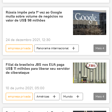
Equador
petróleo
Canadá
Américas
Rússia impõe pela 1ª vez ao Google
multa sobre volume de negócios no
valor de US$ 98 milhões
24 de dezembro 2021, 12:30
empresa privada
Panorama internacional
Mais
4
Google
multa
Europa
Rússia
Filial da brasileira JBS nos EUA paga
US$ 11 milhões para liberar seu servidor
de ciberataque
10 de junho 2021, 05:00
empresa privada
Américas
Mundo
Mais
4
Notícias
ataque hacker
JBS
EUA