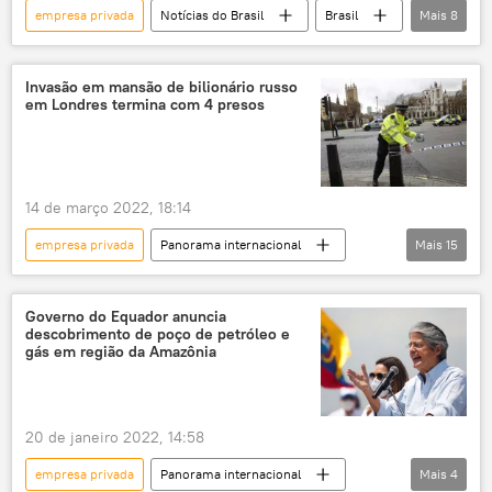
empresa privada
Notícias do Brasil
Brasil
Mais
8
investimento externo
lançamento espacial
missão
órbita
investimento estrangeiro
exclusiva
voo
Jeff Bezos
astronáutica
Invasão em mansão de bilionário russo
em Londres termina com 4 presos
ISS
Estação Espacial Internacional (EEI)
14 de março 2022, 18:14
empresa privada
Panorama internacional
Mais
15
Rússia
Londres
Reino Unido
propriedade
iniciativa privada
Governo do Equador anuncia
descobrimento de poço de petróleo e
Boris Johnson
Ucrânia
gás em região da Amazônia
tensão na Ucrânia
Refugiados
crise de refugiados
COVID-19
20 de janeiro 2022, 14:58
pandemia
Europa
mansão
empresa privada
Panorama internacional
Mais
4
bilionário