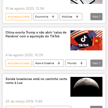
31 de agosto 2020, 12:34
empresa privada
Economia
Notícias
Mais
7
negociações
tecnologia
rede social
aplicativos
China
Donald Trump
China exorta Trump a não abrir 'caixa de
Pandora' com a aquisição do TikTok
EUA
4 de agosto 2020, 10:29
empresa privada
Ásia e Oceania
Mundo
Mais
7
Notícias
aplicativos
rede social
Ministério das Relações Exteriores da China
Sonda israelense está no caminho certo
rumo à Lua
EUA
China
Donald Trump
20 de março 2019, 11:49