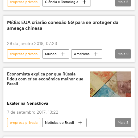
empresa privada
Ciência e Tecnologia
Mais
5
Notícias
Sociedade
Israel
nave espacial
Lua
Mídia: EUA criarão conexão 5G para se proteger da
ameaça chinesa
29 de janeiro 2018, 07:23
empresa privada
Mundo
Américas
Mais
9
Notícias
China
Donald Trump
segurança nacional
tecnologia 5G
Economista explica por que Rússia
lidou com crise econômica melhor que
telecomunicações
ameaça
Brasil
guerra de informações
EUA
Ekaterina Nenakhova
7 de setembro 2017, 13:22
empresa privada
Notícias do Brasil
Mais
8
Economia
Rússia
Notícias