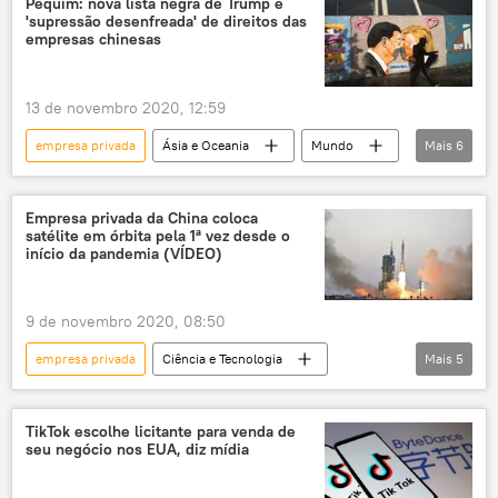
Pequim: nova lista negra de Trump é
'supressão desenfreada' de direitos das
empresas chinesas
13 de novembro 2020, 12:59
empresa privada
Ásia e Oceania
Mundo
Mais
6
Notícias
China
empresas
Xi Jinping
Donald Trump
EUA
Empresa privada da China coloca
satélite em órbita pela 1ª vez desde o
início da pandemia (VÍDEO)
9 de novembro 2020, 08:50
empresa privada
Ciência e Tecnologia
Mais
5
Sociedade
Notícias
satélite
foguete-portador
aeroespacial
TikTok escolhe licitante para venda de
seu negócio nos EUA, diz mídia