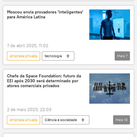
Bolívia
América Latina
energia
importação
exportação
rádio
Moscou envia provadores 'inteligentes'
para América Latina
podcast
Brasil
iniciativa privada
setor privado
eletricidade
dependência
7 de abril 2025, 11:02
empresa privada
tecnologia
Mais
7
Ciência e Tecnologia
empresa
vestido
roupa
3D
Chefe da Space Foundation: futuro da
EEI após 2030 será determinado por
scanner 3D
inteligência artificial
atores comerciais privados
2 de maio 2023, 22:03
empresa privada
Ciência e sociedade
Mais
10
Estação Espacial Internacional