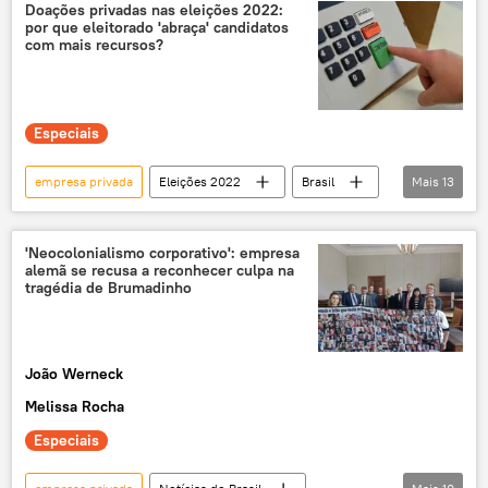
EEI (Estação Espacial Internacional)
agência
Doações privadas nas eleições 2022:
por que eleitorado 'abraça' candidatos
organização
EUA
Rússia
com mais recursos?
Espaço
espaço distante
exploração do espaço
astronautas
Especiais
empresa privada
Eleições 2022
Brasil
Mais
13
eleições
exclusiva
doações
empresas
agronegócio
cultura
'Neocolonialismo corporativo': empresa
alemã se recusa a reconhecer culpa na
campanhas
apoio
investimento
tragédia de Brumadinho
Jair Bolsonaro
Luiz Inácio Lula da Silva
fundo eleitoral
Sputnik Explica
João Werneck
Melissa Rocha
Especiais