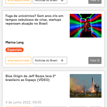
empresa privada
Notícias do Brasil
Mais
10
Américas
Brasil
Brumadinho
exclusiva
crime
crime ambiental
Fuga de unicórnios? Sem arco-íris em
tempos nebulosos de crise, startups
Alemanha
meio ambiente
repensam atuação no Brasil
TUV SUD
empresa
Marina Lang
Especiais
empresa privada
Notícias do Brasil
Mais
15
Brasil
startup
América do Sul
América Latina
Ciência e Tecnologia
Blue Origin de Jeff Bezos leva 2º
brasileiro ao Espaço (VÍDEO)
Tecnologias de Ponta
tecnologias
tecnologia
novas tecnologias
México
empresa
4 de junho 2022, 09:55
pequena empresa
investimento