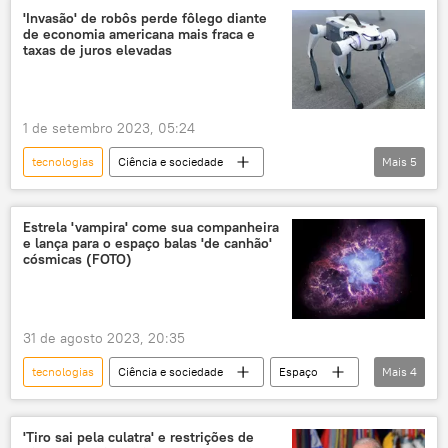
Rússia
'Invasão' de robôs perde fôlego diante
de economia americana mais fraca e
taxas de juros elevadas
1 de setembro 2023, 05:24
tecnologias
Ciência e sociedade
Mais
5
Ciência e Tecnologia
tecnologia
Robot
robotizado
Economia
Estrela 'vampira' come sua companheira
e lança para o espaço balas 'de canhão'
cósmicas (FOTO)
31 de agosto 2023, 20:35
tecnologias
Ciência e sociedade
Espaço
Mais
4
exploração do espaço
planeta
estrelas
Ciência e Tecnologia
'Tiro sai pela culatra' e restrições de