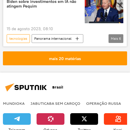
Biden sobre investimentos em IA não
atingem Pequim
15 de agosto 2023, 08:10
tecnologias
Panorama internacional
Mais
6
China
EUA
sanção
restrições
inteligência artificial
mais 20 matérias
guerra comercial
Tecnologias de Ponta
Brasil
MUNDIOKA
JABUTICABA SEM CAROÇO
OPERAÇÃO RUSSA
I
Telegram
Odysee
Twitter
Kwai