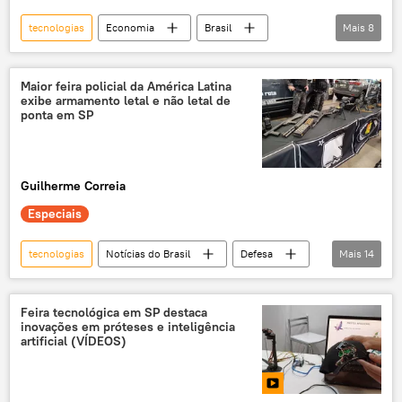
tecnologias
Economia
Brasil
Mais
8
Meta
BRICS
exclusiva
Federação da Rússia
tecnologia
Maior feira policial da América Latina
exibe armamento letal e não letal de
Google
Tecnologias de Ponta
ponta em SP
Ciência e sociedade
Guilherme Correia
Especiais
tecnologias
Notícias do Brasil
Defesa
Mais
14
América Latina
São Paulo
Estados Unidos
EUA
polícia
Feira tecnológica em SP destaca
inovações em próteses e inteligência
armamento
segurança
artificial (VÍDEOS)
segurança pública
congresso
tecnologias modernas
novas tecnologias