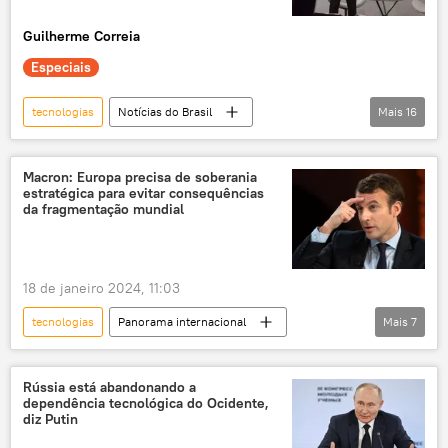
Guilherme Correia
Especiais
tecnologias
Notícias do Brasil
Mais
16
Luiz Inácio Lula da Silva
Brasil
Amapá
Macron: Europa precisa de soberania
estratégica para evitar consequências
Gabinete de Segurança Institucional (GSI)
da fragmentação mundial
América do Sul
América Latina
segurança
exclusiva
18 de janeiro 2024, 11:03
ataque cibernético
defesa cibernética
tecnologias
Panorama internacional
Mais
7
ciberataque
crime cibernético
União Europeia
França
EUA
cibersegurança
crimes cibernéticos
Emmanuel Macron
dependência
infraestrutura
inteligência artificial
Rússia está abandonando a
dependência tecnológica do Ocidente,
tensão geopolítica
tensão militar
diz Putin