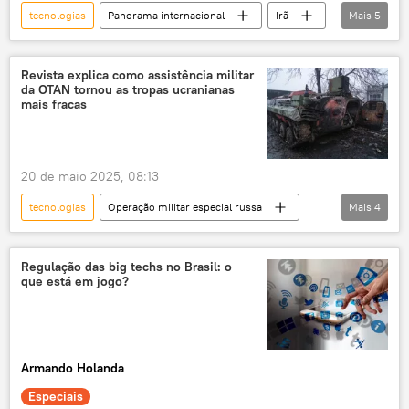
tecnologias
Panorama internacional
Irã
Mais
5
Ciência e Tecnologia
Estados Unidos
míssil
intercepção
armas
Oriente Médio
Revista explica como assistência militar
da OTAN tornou as tropas ucranianas
mais fracas
20 de maio 2025, 08:13
tecnologias
Operação militar especial russa
Mais
4
Forças Armadas da Ucrânia
OTAN
armamentos
obsoleto
Regulação das big techs no Brasil: o
que está em jogo?
Armando Holanda
Especiais