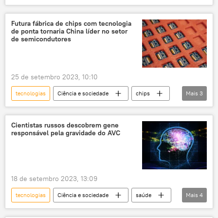
defesa cibernética
ataques cibernéticos
segurança cibernética
China
Futura fábrica de chips com tecnologia
de ponta tornaria China líder no setor
inteligência artificial
de semicondutores
25 de setembro 2023, 10:10
tecnologias
Ciência e sociedade
chips
Mais
3
China
acelerador de partículas
fábrica
Cientistas russos descobrem gene
responsável pela gravidade do AVC
18 de setembro 2023, 13:09
tecnologias
Ciência e sociedade
saúde
Mais
4
AVC
pesquisa
cérebro