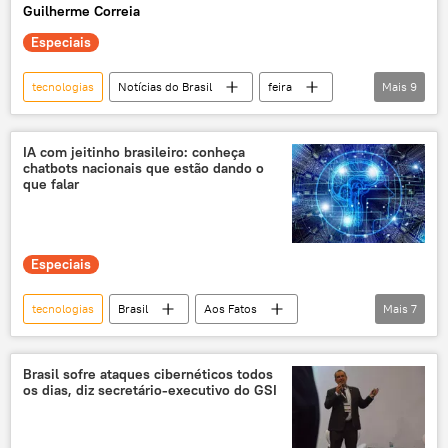
Guilherme Correia
drones
armas
blindagem
Especiais
tecnologias
Notícias do Brasil
feira
Mais
9
Brasil
São Paulo
Ciência e Tecnologia
Sociedade
IA com jeitinho brasileiro: conheça
chatbots nacionais que estão dando o
Chile
Colômbia
ONU
que falar
exclusiva
Tecnologias de Ponta
Especiais
tecnologias
Brasil
Aos Fatos
Mais
7
Unicamp
Google
ChatGPT
inteligência artificial
tecnologia
Brasil sofre ataques cibernéticos todos
os dias, diz secretário-executivo do GSI
Ciência e sociedade
Tecnologias de Ponta