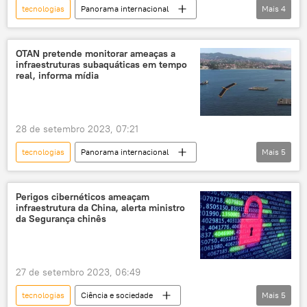
tecnologias
Panorama internacional
Mais
4
China
Europa
União Europeia
riscos
inteligência artificial
OTAN pretende monitorar ameaças a
infraestruturas subaquáticas em tempo
real, informa mídia
28 de setembro 2023, 07:21
tecnologias
Panorama internacional
Mais
5
OTAN
Nord Stream
ameaça
manobras navais
drones
Perigos cibernéticos ameaçam
infraestrutura da China, alerta ministro
infraestrutura
da Segurança chinês
27 de setembro 2023, 06:49
tecnologias
Ciência e sociedade
Mais
5