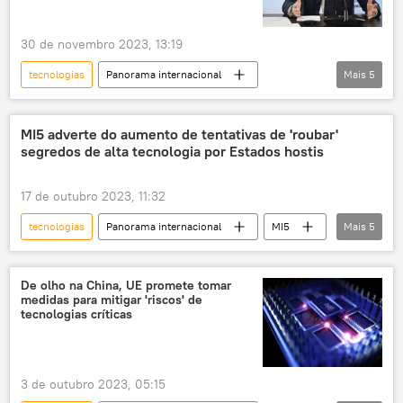
30 de novembro 2023, 13:19
tecnologias
Panorama internacional
Mais
5
Europa
Rússia
Ocidente
tecnologia
Vladimir Putin
MI5 adverte do aumento de tentativas de 'roubar'
segredos de alta tecnologia por Estados hostis
17 de outubro 2023, 11:32
tecnologias
Panorama internacional
MI5
Mais
5
inteligência
Reino Unido
Five Eyes
EUA
Canadá
De olho na China, UE promete tomar
medidas para mitigar 'riscos' de
tecnologias críticas
3 de outubro 2023, 05:15