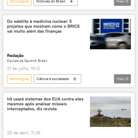
tecnologias
Notícias do Brasil
Mais
12
Rio de Janeiro
Brasil
água
CEDAE
tecnologia da informação
Do satélite à medicina nuclear: 5
projetos que mostram como o BRICS
Tecnologias de Ponta
evento
vai muito além das finanças
Ciência e Tecnologia
desinformação
data center
inteligência artificial
Redação
tecnologia
Equipe da Sputnik Brasil
21 de julho, 16:12
tecnologias
Ciência e sociedade
Mais
13
Economia
Brasil
Sul Global
Índia
Novo Banco de Desenvolvimento
Irã usará sistemas dos EUA contra eles
mesmos após analisar mísseis
BRICS
Agência Espacial Brasileira
interceptados, diz revista
multilateralismo
cooperação multilateral
inovação
inteligência artificial
20 de abril, 11:26
exploração do espaço
lista