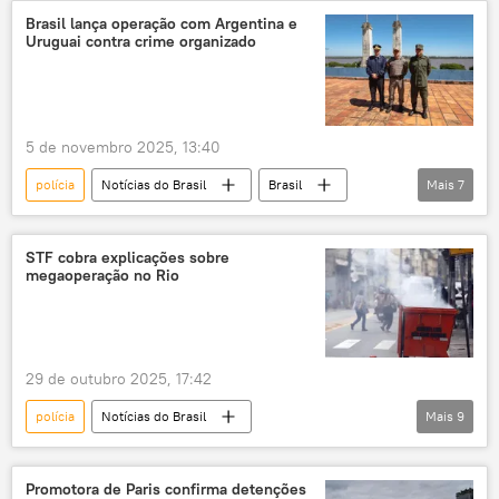
Polícia Federal (PF)
Brasil lança operação com Argentina e
Uruguai contra crime organizado
Supremo Tribunal Federal (STF)
Alexandre de Moraes
Brasil
investigação
inquérito
5 de novembro 2025, 13:40
combate ao crime organizado
polícia
Notícias do Brasil
Brasil
Mais
7
crime organizado
operação policial
Argentina
Uruguai
Brigada Militar
violência policial
letalidade policial
Rio Grande do Sul
operação militar
STF cobra explicações sobre
megaoperação no Rio
combate ao crime organizado
crime organizado
29 de outubro 2025, 17:42
polícia
Notícias do Brasil
Mais
9
Supremo Tribunal Federal (STF)
operação
operação policial
Cláudio Castro
Promotora de Paris confirma detenções