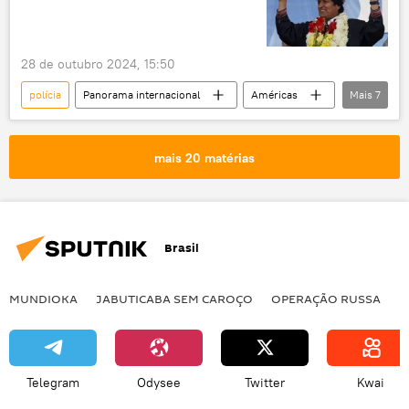
bala perdida
tráfico
milícia
tiroteio
direitos
saúde
28 de outubro 2024, 15:50
polícia
Panorama internacional
Américas
Mais
7
Evo Morales
Cochabamba
Luis Arce
Bolívia
atentado
mais 20 matérias
tiros
tentativa de assassinato
Brasil
MUNDIOKA
JABUTICABA SEM CAROÇO
OPERAÇÃO RUSSA
I
Telegram
Odysee
Twitter
Kwai