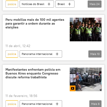
polícia
Notícias do Brasil
Brasil
Mais
24
Sistema Único de Saúde (SUS)
Unidade Popular
Peru mobiliza mais de 100 mil agentes
para garantir a ordem durante as
Companhia Paulista de Trens Metropolitanos (CPTM)
eleições
exclusiva
entrevista
Presidência da República
eleições
11 de abril, 12:42
eleições 2026
império
polícia
Panorama internacional
Mais
10
imperialismo
privatizações
Américas
América Latina
estatização
Petrobras
Vale
América do Sul
Peru
eleições
trabalho
mercado de trabalho
Manifestantes enfrentam polícia em
Buenos Aires enquanto Congresso
segurança
Mundo
Bolívia
jornada de trabalho
escala 6 x 1
discute reforma trabalhista
Colômbia
Forças Armadas
salário mínimo
Ministério do Interior
desmilitarização das polícias
11 de fevereiro, 18:56
violência policial
misoginia
polícia
Panorama internacional
Mais
8
feminicídio
aborto