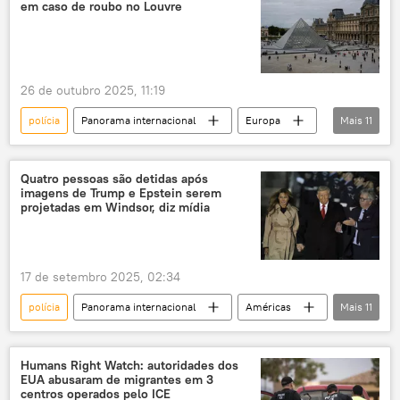
em caso de roubo no Louvre
Alexandre de Moraes
Complexo do Alemão
Penha
violência policial
letalidade policial
26 de outubro 2025, 11:19
polícia
Panorama internacional
Europa
Mais
11
França
roubo
museu
Museu do Louvre
suspeitos
prisão
Quatro pessoas são detidas após
imagens de Trump e Epstein serem
Laurent Nunez
Mundo
Paris
projetadas em Windsor, diz mídia
Imperatriz
Le Parisien
17 de setembro 2025, 02:34
polícia
Panorama internacional
Américas
Mais
11
Mundo
Donald Trump
Keir Starmer
Reino Unido
Humans Right Watch: autoridades dos
EUA abusaram de migrantes em 3
Nova York
Estados Unidos
ITV
centros operados pelo ICE