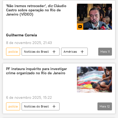
operação policial
Rio de Janeiro
'Não iremos retroceder', diz Cláudio
Castro sobre operação no Rio de
Penha
Complexo do Alemão
Janeiro (VÍDEO)
Zona Norte
violência policial
letalidade policial
segurança
Guilherme Correia
segurança pública
8 de novembro 2025, 21:43
polícia
Notícias do Brasil
Américas
Mais
11
Mundo
Cláudio Castro
Tarcísio de Freitas
Ronaldo Caiado
PF instaura inquérito para investigar
crime organizado no Rio de Janeiro
Rio de Janeiro
São Paulo
Brasil
PL
Polícia Civil
combate ao crime organizado
operação
6 de novembro 2025, 15:22
polícia
Notícias do Brasil
Mais
12
Andrei Rodrigues
Rio de Janeiro