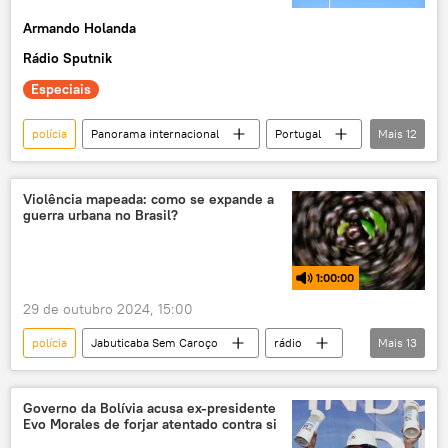
Armando Holanda
Rádio Sputnik
Especiais
polícia
Panorama internacional
Portugal
Mais
12
África
exclusiva
Europa
Cabo Verde
Lisboa
Violência mapeada: como se expande a
guerra urbana no Brasil?
Marcelo Rebelo de Sousa
Mundioka
podcast
Oriente Médio e África
1:00:00
racismo
xenofobia
assassinato
29 de outubro 2024, 15:00
polícia
Jabuticaba Sem Caroço
rádio
Mais
13
podcast
Brasil
segurança pública
política
criminalidade
Governo da Bolívia acusa ex-presidente
Evo Morales de forjar atentado contra si
violência urbana
latrocínio