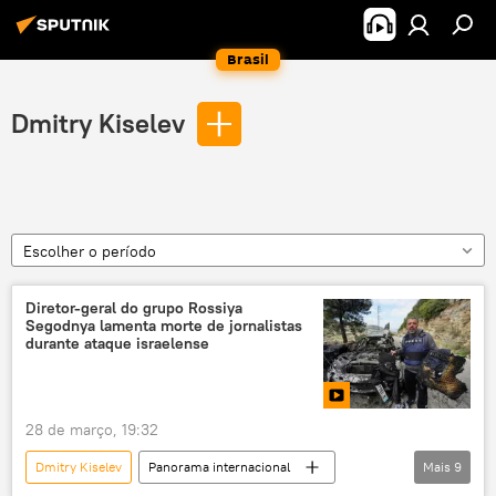
Brasil
Dmitry Kiselev
Escolher o período
Diretor-geral do grupo Rossiya
Segodnya lamenta morte de jornalistas
durante ataque israelense
28 de março, 19:32
Dmitry Kiselev
Panorama internacional
Mais
9