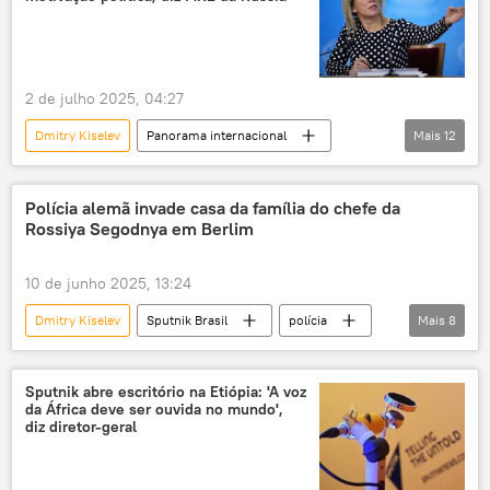
Baku
Sputnik
Rossiya Segodnya
2 de julho 2025, 04:27
Dmitry Kiselev
Panorama internacional
Mais
12
Europa
Rússia
Sputnik
Azerbaijão
tensão política
Polícia alemã invade casa da família do chefe da
Rossiya Segodnya em Berlim
diplomacia
relações bilaterais
Ministério das Relações Exteriores da Rússia
10 de junho 2025, 13:24
Maria Zakharova
Baku
Dmitry Kiselev
Sputnik Brasil
polícia
Mais
8
Rossiya Segodnya
MRE
Alemanha
Rossiya Segodnya
Berlim
invasão
mídia
Sputnik abre escritório na Etiópia: 'A voz
da África deve ser ouvida no mundo',
Sputnik
Rússia
perseguição
diz diretor-geral