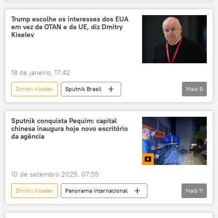
Mundo
Margarita Simonyan
Israel
Líbano
Al Mayadeen
Trump escolhe os interesses dos EUA
em vez da OTAN e da UE, diz Dmitry
Rossiya Segodnya
Sputnik
vídeo
Kiselev
Oriente Médio e África
18 de janeiro, 17:42
Dmitry Kiselev
Sputnik Brasil
Mais
9
Panorama internacional
Rússia
Donald Trump
Estados Unidos
Sputnik conquista Pequim: capital
chinesa inaugura hoje novo escritório
OTAN
da agência
Organização do Tratado do Atlântico Norte
Rossiya Segodnya
10 de setembro 2025, 07:55
Assembleia Parlamentar do Conselho da Europa
Dmitry Kiselev
Panorama internacional
Mais
11
Américas
Rússia
Mundo
Maria Zakharova