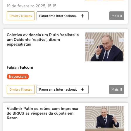
19 de fevereiro 2025, 15:15
Dmitry Kiselev
Panorama internacional
Mais
9
África
Oriente Médio e África
Valentina Matvienko
Etiópia
Rússia
Coletiva evidencia um Putin 'realista' e
um Ocidente 'reativo', dizem
Adis Abeba
Rossiya Segodnya
especialistas
União Africana
Sputnik
Fabian Falconi
Especiais
Dmitry Kiselev
Panorama internacional
Mais
11
Rússia
Vladimir Putin
Kazan
BRICS
Federação da Rússia
Vladimir Putin se reúne com imprensa
do BRICS às vésperas da cúpula em
exclusiva
China
Ucrânia
Kazan
Tribunal Penal Internacional (TPI)