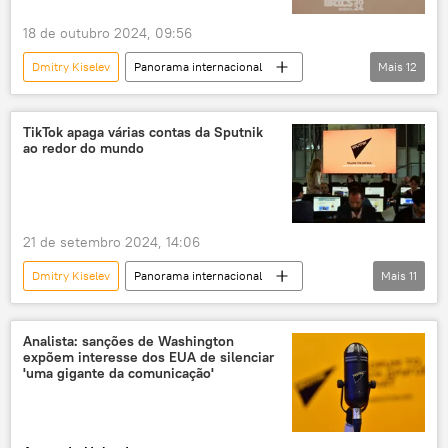
entrevista coletiva
Vladimir Zelensky
18 de outubro 2024, 09:56
Dmitry Kiselev
Panorama internacional
Mais
12
Rússia
Vladimir Putin
Kazan
Brasil
Moscou
BRICS
TikTok apaga várias contas da Sputnik
ao redor do mundo
Sputnik
Rossiya Segodnya
reunião
jornalista
jornalismo
jornalistas
21 de setembro 2024, 14:06
Dmitry Kiselev
Panorama internacional
Mais
11
Margarita Simonyan
Donald Trump
Estados Unidos
Washington
RT
Analista: sanções de Washington
expõem interesse dos EUA de silenciar
Rossiya Segodnya
Sputnik
'uma gigante da comunicação'
Américas
Rússia
censura
sanções