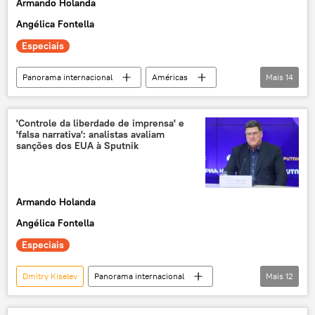
Armando Holanda
Angélica Fontella
Especiais
Panorama internacional
Américas
Mais
14
Washington
Estados Unidos
exclusiva
Rússia
Reino Unido
'Controle da liberdade de imprensa' e
'falsa narrativa': analistas avaliam
Sputnik
RT
Joe Biden
sanções dos EUA à Sputnik
Maria Zakharova
Margarita Simonyan
Canadá
Departamento do Tesouro dos EUA
Armando Holanda
EUA
sanções
Angélica Fontella
Especiais
Dmitry Kiselev
Panorama internacional
Mais
12
Defesa
Américas
Estados Unidos