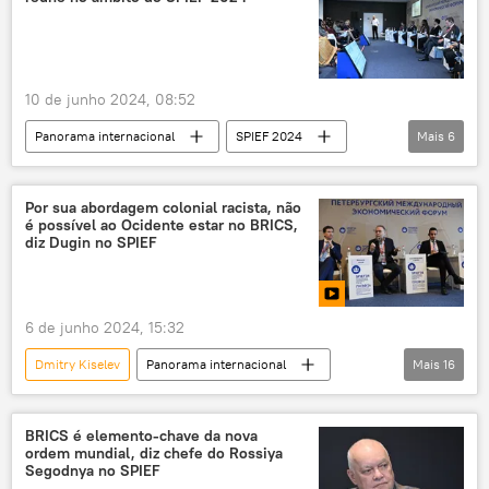
Sputnik
OTAN
Kremlin
X
TikTok
Yle
Organização do Tratado do Atlântico Norte
10 de junho 2024, 08:52
tensão geopolítica
tensão regional
Panorama internacional
SPIEF 2024
Mais
6
fronteira
Fórum Econômico Internacional de São Petersburgo (SPIEF)
Rússia
Vladimir Putin
Luis Arce
Por sua abordagem colonial racista, não
é possível ao Ocidente estar no BRICS,
BRICS
China
diz Dugin no SPIEF
6 de junho 2024, 15:32
Dmitry Kiselev
Panorama internacional
Mais
16
Ocidente
Rússia
Índia
China
Brasil
África do Sul
BRICS é elemento-chave da nova
ordem mundial, diz chefe do Rossiya
multilateralismo
multipolaridade
Segodnya no SPIEF