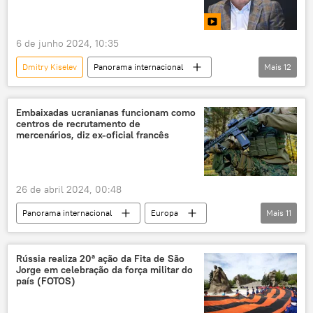
BRICS
São Petersburgo
Rossiya Segodnya
África
Ásia
6 de junho 2024, 10:35
SPIEF
Europa
Dmitry Kiselev
Panorama internacional
Mais
12
Fórum Econômico Internacional de São Petersburgo (SPIEF)
Rússia
Ocidente
BRICS
Rossiya Segodnya
Sputnik
China
Embaixadas ucranianas funcionam como
centros de recrutamento de
Xinhua
Índia
África do Sul
mercenários, diz ex-oficial francês
nova ordem mundial
Fórum Econômico Internacional de São Petersburgo (SPIEF)
26 de abril 2024, 00:48
SPIEF 2024
Panorama internacional
Europa
Mais
11
Rússia
Emmanuel Macron
França
Sputnik
Forças Armadas da Ucrânia
Rússia realiza 20ª ação da Fita de São
Jorge em celebração da força militar do
Kiev
Paris
Embaixada
país (FOTOS)
Sergei Naryshkin
Sergei Shoigu