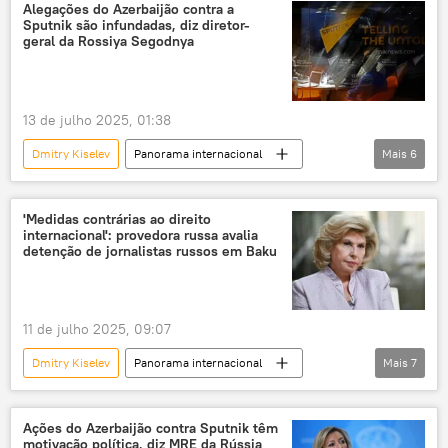
Pequim
China
Federação da Rússia
Alegações do Azerbaijão contra a
Sputnik são infundadas, diz diretor-
Sputnik
Sputnik China
geral da Rossiya Segodnya
Rossiya Segodnya
Ásia e Oceania
Vladimir Putin
13 de julho 2025, 01:38
Dmitry Kiselev
Panorama internacional
Mais
6
Europa
Azerbaijão
Federação da Rússia
Rossiya Segodnya
'Medidas contrárias ao direito
internacional': provedora russa avalia
Sputnik
imprensa
detenção de jornalistas russos em Baku
11 de julho 2025, 09:07
Dmitry Kiselev
Panorama internacional
Mais
7
Rússia
Tatiana Moskalkova
Federação da Rússia
Azerbaijão
Ações do Azerbaijão contra Sputnik têm
motivação política, diz MRE da Rússia