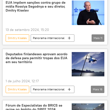
Tesouro
Rossiya Segodnya
Rússia
EUA impõem sanções contra grupo de
mídia Rossiya Segodnya e seu diretor,
Sputnik
Washington
Dmitry Kiselev
João Cláudio Pitillo
Ocidente
Charles Pennaforte
exclusiva
13 de setembro 2024, 15:20
Dmitry Kiselev
Panorama internacional
Mais
11
Rússia
Américas
Estados Unidos
Rossiya Segodnya
Maria Zakharova
Deputados finlandeses aprovam acordo
de defesa para permitir tropas dos EUA
Margarita Simonyan
em seu território
Departamento do Tesouro dos EUA
Departamento de Controle de Ativos Estrangeiros do Departamento do Tesouro dos EUA (OFAC)
1 de julho 2024, 12:17
sanções
guerra de sanções
Dmitry Kiselev
Panorama internacional
Mais
16
liberdade de imprensa
Europa
Defesa
Vladimir Putin
Finlândia
Estados Unidos
Suécia
Fórum de Especialistas do BRICS se
reúne no âmbito do SPIEF 2024