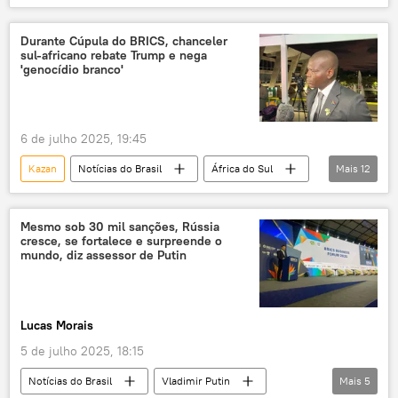
Rússia
Brasil
Sul Global
Estados Unidos
BRICS
Mundioka
Durante Cúpula do BRICS, chanceler
sul-africano rebate Trump e nega
China
Índia
exclusiva
'genocídio branco'
6 de julho 2025, 19:45
Kazan
Notícias do Brasil
África do Sul
Mais
12
Rio de Janeiro
Novo Banco de Desenvolvimento
NBD
Mesmo sob 30 mil sanções, Rússia
cresce, se fortalece e surpreende o
BRICS
Casa Branca
Dilma Rousseff
mundo, diz assessor de Putin
Cyril Ramaphosa
Donald Trump
Judiciário
ONU
Estados Unidos
Lucas Morais
Organização das Nações Unidas
5 de julho 2025, 18:15
Notícias do Brasil
Vladimir Putin
Mais
5