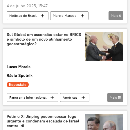
4 de julho 2025, 15:47
exclusiva
Ocidente
Notícias do Brasil
Marcio Macedo
Mais
6
Luiz Inácio Lula da Silva
Mundioka
Brasil
Rio de Janeiro
BRICS
Guilherme Casarões
Sul Global
Organização das Nações Unidas
ONU
UFMG
Sul Global em ascensão: estar no BRICS
é símbolo de um novo alinhamento
Américas
geoestratégico?
Lucas Morais
Rádio Sputnik
Especiais
Panorama internacional
Américas
Mais
15
Ásia e Oceania
Europa
Oriente Médio e África
Sul Global
Putin e Xi Jinping pedem cessar-fogo
urgente e condenam escalada de Israel
Brasil
Bolívia
BRICS
contra Irã