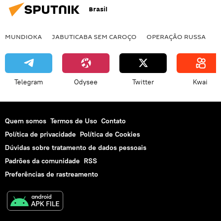
Rússia
Brasil
MUNDIOKA
JABUTICABA SEM CAROÇO
OPERAÇÃO RUSSA
I
Telegram
Odysee
Twitter
Kwai
Quem somos
Termos de Uso
Contato
Política de privacidade
Política de Cookies
Dúvidas sobre tratamento de dados pessoais
Padrões da comunidade
RSS
Preferências de rastreamento