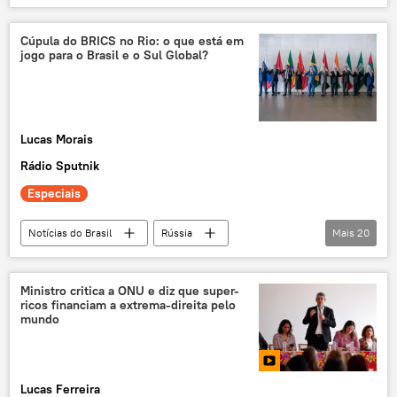
Maksim Oreshkin
Rio de Janeiro
Federação da Rússia
Ocidente
Cúpula do BRICS no Rio: o que está em
jogo para o Brasil e o Sul Global?
BRICS
Lucas Morais
Rádio Sputnik
Especiais
Notícias do Brasil
Rússia
Mais
20
Américas
Ásia e Oceania
Europa
Economia
Vladimir Putin
Ministro critica a ONU e diz que super-
ricos financiam a extrema-direita pelo
Xi Jinping
Rio de Janeiro
BRICS
mundo
Brasil
cooperação multilateral
multilateralismo
G20
Lucas Ferreira
Cúpula do G20
relações internacionais