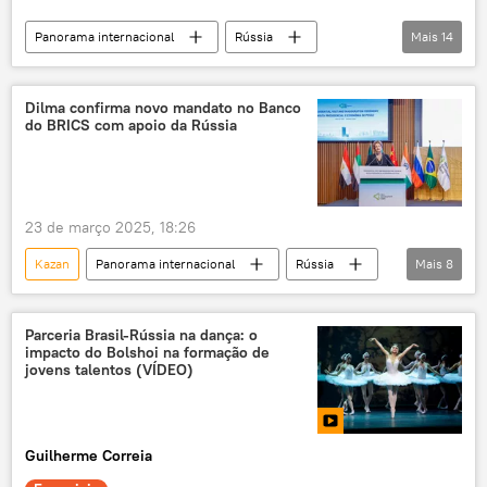
moedas nacionais
desdolarização
Panorama internacional
Rússia
Mais
14
sanções
relações bilaterais
Economia
Vladimir Putin
Dilma Rousseff
Brasil
Dilma confirma novo mandato no Banco
do BRICS com apoio da Rússia
Federação da Rússia
BRICS
Casa Branca
Novo Banco de Desenvolvimento
eleição
23 de março 2025, 18:26
Ásia e Oceania
Luiz Inácio Lula da Silva
Kazan
Panorama internacional
Rússia
Mais
8
investimento
infraestrutura
Vladimir Putin
Dilma Rousseff
exclusiva
Luiz Inácio Lula da Silva
Pequim
Parceria Brasil-Rússia na dança: o
impacto do Bolshoi na formação de
Federação da Rússia
jovens talentos (VÍDEO)
Novo Banco de Desenvolvimento
BRICS
Ásia e Oceania
Guilherme Correia