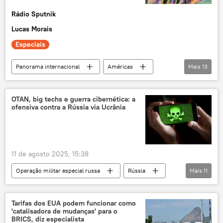
China
Paulo Nogueira Batista Jr.
Rádio Sputnik
Lucas Morais
Especiais
Panorama internacional
Américas
Mais
13
Luis Arce
Evo Morales
Jorge Quiroga
Cochabamba
OTAN, big techs e guerra cibernética: a
ofensiva contra a Rússia via Ucrânia
China
Movimento ao Socialismo (MAS)
BRICS
Bolívia
Senado
eleições
crise política
exclusiva
11 de agosto 2025, 15:38
Mundioka
Operação militar especial russa
Rússia
Mais
11
Paul Nakasone
Maria Zakharova
Ucrânia
Estados Unidos
Canadá
Tarifas dos EUA podem funcionar como
'catalisadora de mudanças' para o
Google
OTAN
guerra cibernética
BRICS, diz especialista