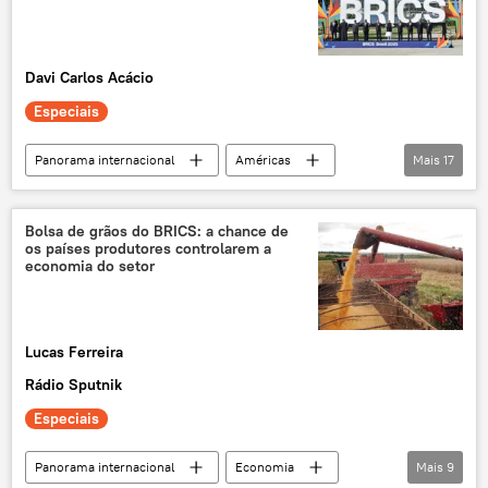
ataque cibernético
hackers
ataque hacker
Davi Carlos Acácio
Especiais
Panorama internacional
Américas
Mais
17
Rússia
Donald Trump
Jair Bolsonaro
Brasil
Bolsa de grãos do BRICS: a chance de
os países produtores controlarem a
Estados Unidos
BRICS
tarifas
economia do setor
redução de tarifas
tarifaço
guerra tarifária
comércio exterior
Lucas Ferreira
agropecuária
exportações brasileiras
Rádio Sputnik
exportações
exclusiva
EUA
Especiais
mercado interno
Panorama internacional
Economia
Mais
9