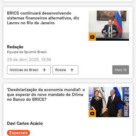
Vladimir Putin
Brasil
Sul Global
Luiz Inácio Lula da Silva
exclusiva
BRICS continuará desenvolvendo
sistemas financeiros alternativos, diz
China
ONU
Lavrov no Rio de Janeiro
Organização Mundial do Comércio
Moscou
BRICS
Nações Unidas
Redação
Conselho de Segurança das Nações Unidas
Equipe da Sputnik Brasil
Organização das Nações Unidas
OMC
29 de abril 2025, 13:56
Notícias do Brasil
Rússia
Mais
16
Sergei Lavrov
Rio de Janeiro
BRICS
Vladimir Putin
'Desdolarização da economia mundial': o
que esperar do novo mandato de Dilma
Donald Trump
no Banco do BRICS?
Tribunal Penal Internacional (TPI)
Estados Unidos
Economia
Davi Carlos Acácio
conflito ucraniano
EUA
Especiais
crise ucraniana
sistema financeiro