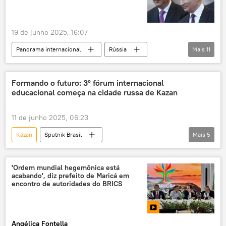
Produto Interno Bruto
ONU
Rússia
multilateralismo
19 de junho 2025, 16:07
multipolaridade
cooperação multilateral
Panorama internacional
Rússia
Mais
11
desdolarização
exclusiva
Ásia e Oceania
Mundo
Vladimir Putin
Yuri Ushakov
Formando o futuro: 3º fórum internacional
educacional começa na cidade russa de Kazan
Xi Jinping
Irã
Israel
China
ONU
11 de junho 2025, 06:23
Conselho de Segurança das Nações Unidas
Kazan
Sputnik Brasil
Mais
5
cooperação bilateral
Panorama internacional
Rússia
Vladimir Putin
Federação da Rússia
'Ordem mundial hegemônica está
acabando', diz prefeito de Maricá em
Sul Global
encontro de autoridades do BRICS
Angélica Fontella