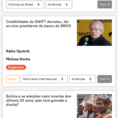
Notícias do Brasil
Américas
Mais
10
Dilma Rousseff
Vladimir Putin
Brasil
Rio de Janeiro
Credibilidade do SWIFT derreteu, diz
ex-vice-presidente do banco do BRICS
Novo Banco de Desenvolvimento
Congresso Nacional
PSDB
Presidência da República
lista
Rádio Sputnik
Luiz Inácio Lula da Silva
Melissa Rocha
Especiais
Kazan
Panorama internacional
Américas
Mais
13
Rússia
Economia
Donald Trump
Brasil
Índia
BRICS
SWIFT
Bolívia e as eleições mais incertas dos
últimos 20 anos: país terá guinada à
podcast
Rádio Sputnik
direita?
Intriga internacional
exclusiva