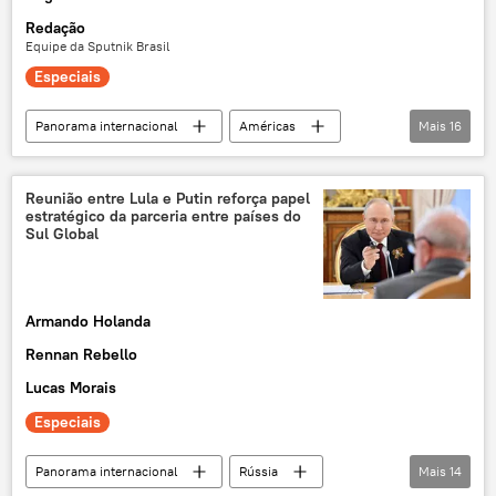
Redação
Equipe da Sputnik Brasil
Especiais
Panorama internacional
Américas
Mais
16
Washington Quaquá
Maricá
América Latina
assembleia geral
Reunião entre Lula e Putin reforça papel
estratégico da parceria entre países do
BRICS
BRICS+
exclusiva
Sul Global
Brasil
Eduardo Paes
Rio de Janeiro
ordem mundial
Armando Holanda
hegemonia
multipolaridade
Rennan Rebello
Ocidente
OTAN
Lucas Morais
Organização do Tratado do Atlântico Norte
Especiais
Panorama internacional
Rússia
Mais
14