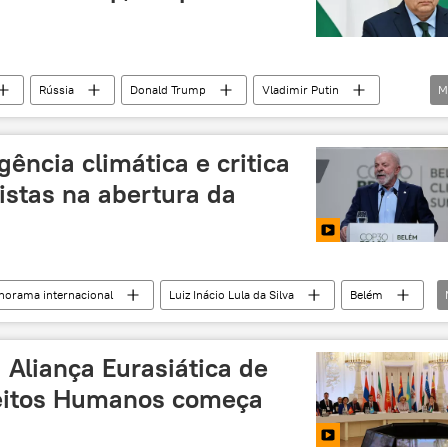
Rússia
Donald Trump
Vladimir Putin
M
Washington
Hungria
Lukoil
Rosneft
s
mercado petrolífero
cúpula
gência climática e critica
encontro
istas na abertura da
norama internacional
Luiz Inácio Lula da Silva
Belém
 Aliança Eurasiática de
reitos Humanos começa