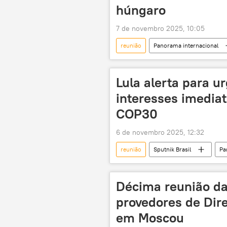
húngaro
7 de novembro 2025, 10:05
reunião
Panorama internacional
Viktor Orbán
Budapeste
sanções
sanções econômica
Lula alerta para ur
Turcomenistão
Uzbequistão
interesses imediat
COP30
6 de novembro 2025, 12:32
reunião
Sputnik Brasil
Pa
cúpula
Décima reunião da
provedores de Di
em Moscou