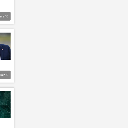
ais
16
Mais
9