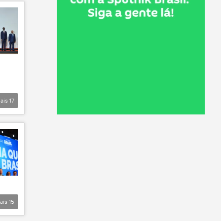
ais
17
ais
15