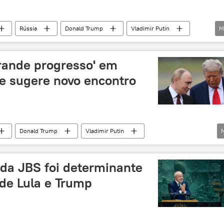
Rússia
Donald Trump
Vladimir Putin
M
Alasca
Casa Branca
Tomahawk
ca
acordos
Europa
exclusiva
rande progresso' em
peste
tensão geopolítica
encontro
 e sugere novo encontro
Donald Trump
Vladimir Putin
Rússia
Hungria
Budapeste
ligação
conflito ucraniano
crise ucraniana
 da JBS foi determinante
de Lula e Trump