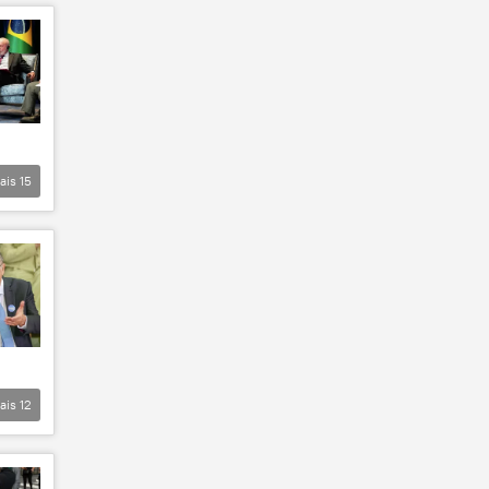
ais
15
ais
12