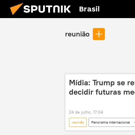
Brasil
reunião
Mídia: Trump se r
decidir futuras me
24 de julho, 17:04
reunião
Panorama internacional
CENTCOM
assessoria