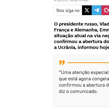
© Sputnik / Sergei Guneev
Nos siga no
O presidente russo, Vlad
França e Alemanha, Emm
situação atual na via n
confirmou a abertura do 
a Ucrânia, informou hoje
"Uma atenção especial f
que está agora congela
confirmou a abertura do
diz o comunicado.