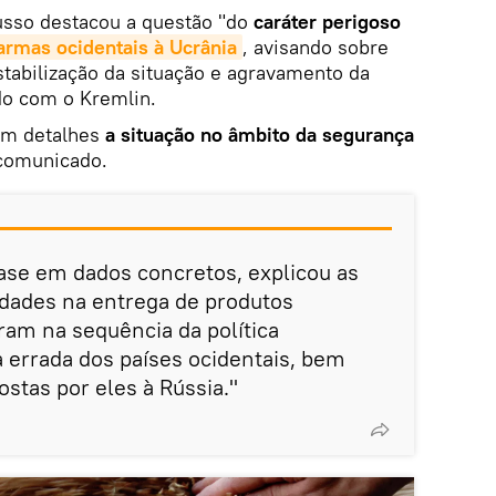
usso destacou a questão "do
caráter perigoso
armas ocidentais à Ucrânia
, avisando sobre
stabilização da situação e agravamento da
do com o Kremlin.
 em detalhes
a situação no âmbito da segurança
 comunicado.
ase em dados concretos, explicou as
uldades na entrega de produtos
iram na sequência da política
 errada dos países ocidentais, bem
tas por eles à Rússia."