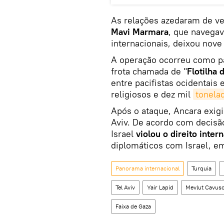
As relações azedaram de ve
Mavi Marmara
, que navegav
internacionais, deixou nove
A operação ocorreu como pa
frota chamada de "
Flotilha 
entre pacifistas ocidentais 
religiosos e dez mil
tonela
Após o ataque, Ancara exig
Aviv. De acordo com decisão
Israel
violou o direito inter
diplomáticos com Israel, e
Panorama internacional
Turquia
Tel Aviv
Yair Lapid
Mevlut Cavus
Faixa de Gaza