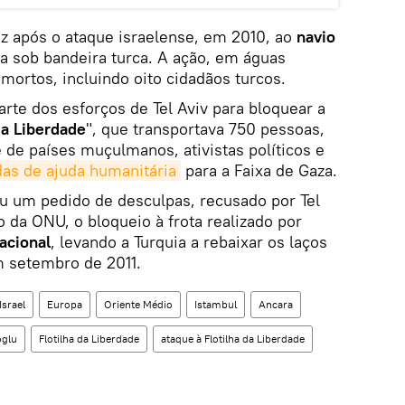
z após o ataque israelense, em 2010, ao
navio
a sob bandeira turca. A ação, em águas
 mortos, incluindo oito cidadãos turcos.
rte dos esforços de Tel Aviv para bloquear a
da Liberdade
", que transportava 750 pessoas,
e de países muçulmanos, ativistas políticos e
das de ajuda humanitária
para a Faixa de Gaza.
iu um pedido de desculpas, recusado por Tel
 da ONU, o bloqueio à frota realizado por
nacional
, levando a Turquia a rebaixar os laços
m setembro de 2011.
Israel
Europa
Oriente Médio
Istambul
Ancara
oglu
Flotilha da Liberdade
ataque à Flotilha da Liberdade