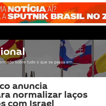
ional
formado sobre tudo o que se passa em
rco anuncia
ra normalizar laços
s com Israel