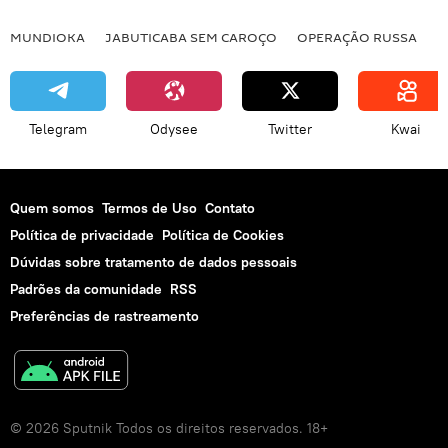
MUNDIOKA
JABUTICABA SEM CAROÇO
OPERAÇÃO RUSSA
I
Telegram
Odysee
Twitter
Kwai
Quem somos
Termos de Uso
Contato
Política de privacidade
Política de Cookies
Dúvidas sobre tratamento de dados pessoais
Padrões da comunidade
RSS
Preferências de rastreamento
© 2026 Sputnik Todos os direitos reservados. 18+