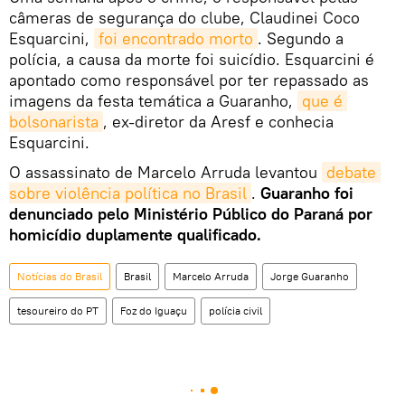
câmeras de segurança do clube, Claudinei Coco
Esquarcini,
foi encontrado morto
. Segundo a
polícia, a causa da morte foi suicídio. Esquarcini é
apontado como responsável por ter repassado as
imagens da festa temática a Guaranho,
que é 
bolsonarista
, ex-diretor da Aresf e conhecia
Esquarcini.
O assassinato de Marcelo Arruda levantou
debate 
sobre violência política no Brasil
.
Guaranho foi
denunciado pelo Ministério Público do Paraná por
homicídio duplamente qualificado.
Notícias do Brasil
Brasil
Marcelo Arruda
Jorge Guaranho
tesoureiro do PT
Foz do Iguaçu
polícia civil