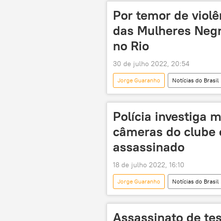
Por temor de violên
das Mulheres Negr
no Rio
30 de julho 2022, 20:54
Jorge Guaranho
Notícias do Brasil
Brasil
Marcha das Mulheres 
Polícia investiga 
câmeras do clube o
assassinado
18 de julho 2022, 16:10
Jorge Guaranho
Notícias do Brasil
tesoureiro do PT
festa
Assassinato de te