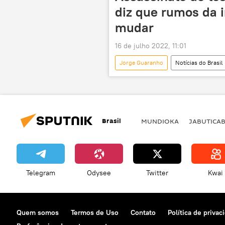
diz que rumos da 
mudar
16 de julho 2022, 11:01
Jorge Guaranho
Notícias do Brasil
Marcelo Arruda
crime polític
Brasil
MUNDIOKA
JABUTICA
Telegram
Odysee
Twitter
Kwai
Quem somos
Termos de Uso
Contato
Política de privac