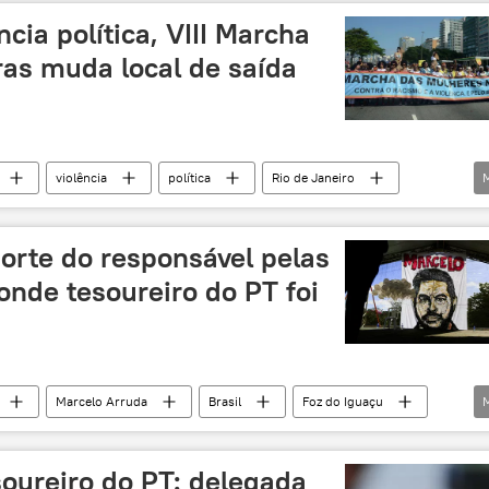
cia política, VIII Marcha
as muda local de saída
violência
política
Rio de Janeiro
Negras
Marcelo Arruda
TSE
eleições
morte do responsável pelas
nde tesoureiro do PT foi
Marcelo Arruda
Brasil
Foz do Iguaçu
clube
soureiro do PT: delegada