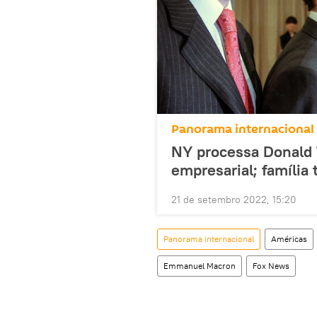
Panorama internacional
NY processa Donald T
empresarial; família
21 de setembro 2022, 15:20
Panorama internacional
Américas
Emmanuel Macron
Fox News