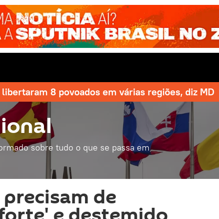
libertaram 8 povoados em várias regiões, diz MD
ional
formado sobre tudo o que se passa em
 precisam de
'forte' e destemido