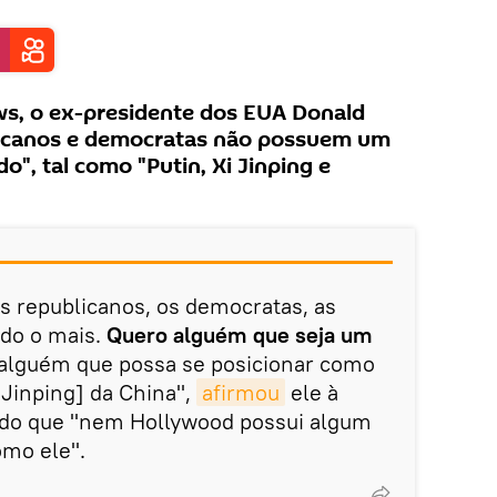
ws, o ex-presidente dos EUA Donald
licanos e democratas não possuem um
o", tal como "Putin, Xi Jinping e
os republicanos, os democratas, as
udo o mais.
Quero alguém que seja um
 alguém que possa se posicionar como
[Jinping] da China",
afirmou
ele à
ndo que "nem Hollywood possui algum
omo ele".