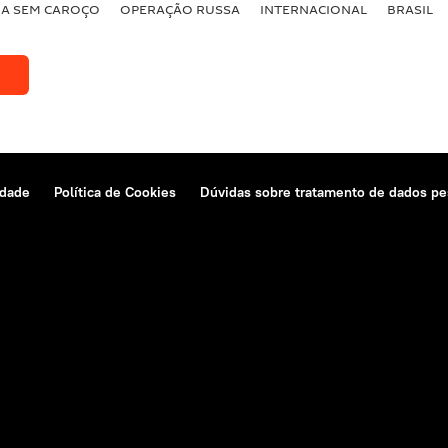
BA SEM CAROÇO
OPERAÇÃO RUSSA
INTERNACIONAL
BRASIL
idade
Política de Cookies
Dúvidas sobre tratamento de dados pe