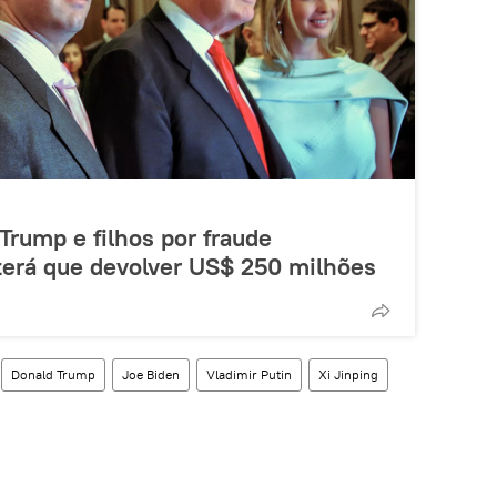
rump e filhos por fraude
 terá que devolver US$ 250 milhões
Donald Trump
Joe Biden
Vladimir Putin
Xi Jinping