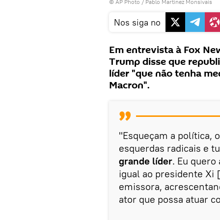
© AP Photo / Pablo Martinez Monsivais
Nos siga no
Em entrevista à Fox Ne
Trump disse que repub
líder "que não tenha med
Macron".
"Esqueçam a política, 
esquerdas radicais e t
grande líder
. Eu quero
igual ao presidente Xi 
emissora, acrescenta
ator que possa atuar c