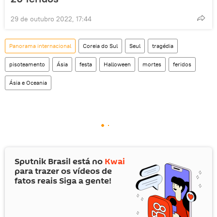
29 de outubro 2022, 17:44
Panorama internacional
Coreia do Sul
Seul
tragédia
pisoteamento
Ásia
festa
Halloween
mortes
feridos
Ásia e Oceania
Sputnik Brasil está no
Kwai
para trazer os vídeos de
fatos reais Siga a gente!