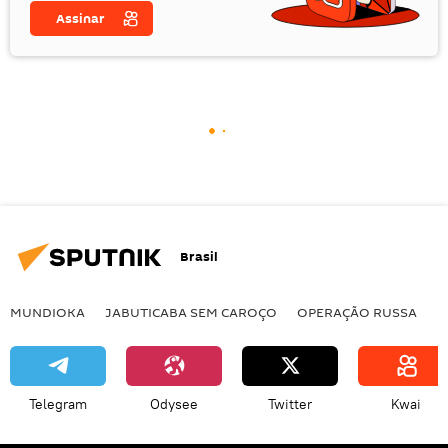
Assinar
Brasil
MUNDIOKA
JABUTICABA SEM CAROÇO
OPERAÇÃO RUSSA
I
Telegram
Odysee
Twitter
Kwai