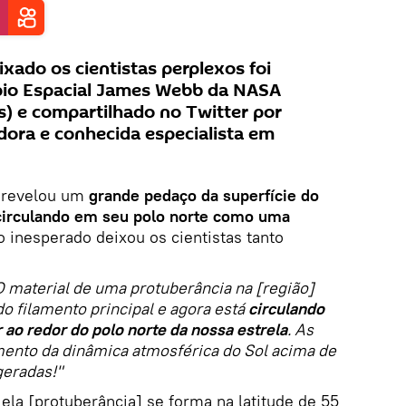
ado os cientistas perplexos foi
pio Espacial James Webb da NASA
ês) e compartilhado no Twitter por
ora e conhecida especialista em
revelou um
grande pedaço da superfície do
circulando em seu polo norte como uma
o inesperado deixou os cientistas tanto
 O material de uma protuberância na [região]
o filamento principal e agora está
circulando
ao redor do polo norte da nossa estrela
. As
mento da dinâmica atmosférica do Sol acima de
geradas!"
 ela [protuberância] se forma na latitude de 55