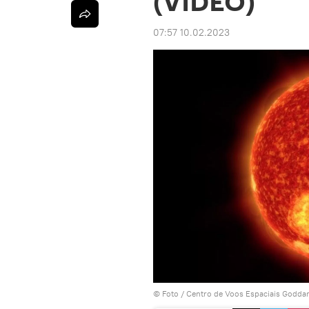
(VÍDEO)
07:57 10.02.2023
© Foto /
Centro de Voos Espaciais Godda