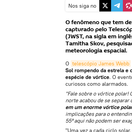
Nos siga no
O fenômeno que tem deix
capturado pelo Telescó
(JWST, na sigla em ingl
Tamitha Skov, pesquisad
meteorologia espacial.
O
telescópio James Webb
Sol rompendo da estrela e 
espécie de vórtice
. O event
curiosos como alarmados.
"Fale sobre o vórtice polar!
norte acabou de se separar d
em um enorme vórtice polar 
implicações para o entendi
55º aqui não podem ser exa
"Uma vez a cada ciclo solar,