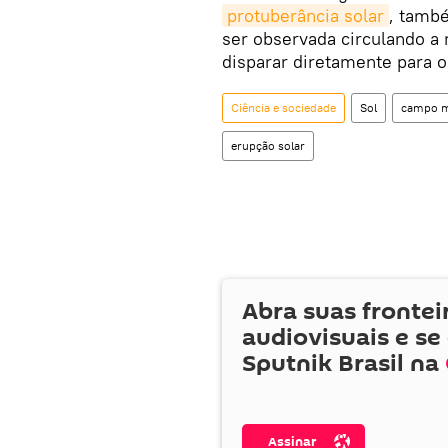
protuberância solar
, tamb
ser observada circulando a
disparar diretamente para o
Ciência e sociedade
Sol
campo m
erupção solar
Abra suas frontei
audiovisuais e se
Sputnik Brasil na
Assinar