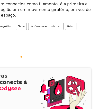
ém conhecida como filamento, é a primeira a
 região em um movimento giratório, em vez de
 espaço.
agnético
Terra
fenômeno astronômico
físico
ras
 conecte à
Odysee