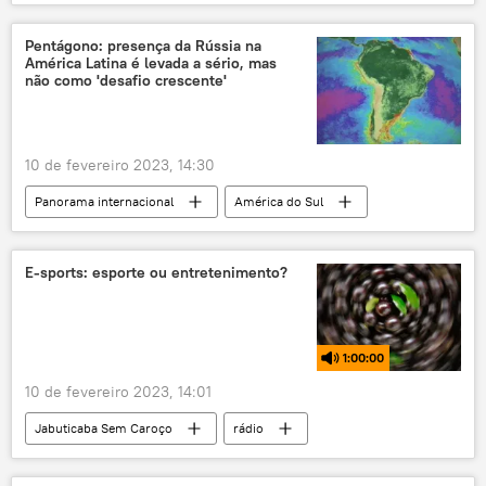
Moscou
Zaporozhie
usina nuclear
Kiev
Pentágono: presença da Rússia na
América Latina é levada a sério, mas
Agência Internacional de Energia Atômica (AIEA)
não como 'desafio crescente'
Rússia
10 de fevereiro 2023, 14:30
Panorama internacional
América do Sul
América do Norte
América Latina
América Central
Américas
EUA
E-sports: esporte ou entretenimento?
Pentágono
Departamento de Defesa dos EUA
Rússia
BRICS
Estados Unidos
1:00:00
10 de fevereiro 2023, 14:01
Jabuticaba Sem Caroço
rádio
podcast
comportamento
Esportes