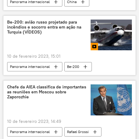
Panorama internacional
China
Bolívia
lítio
mineral
exploração
exclusiva
Américas
Be-200: avião russo projetado para
incêndios e socorro entra em ação na
Ásia e Oceania
Turquia (VÍDEOS)
10 de fevereiro 2023, 15:01
Panorama internacional
Be-200
Turquia
Rússia
anfíbio
incêndio
socorro
ajuda russa
Chefe da AIEA classifica de importantes
as reuniões em Moscou sobre
EUA
Chile
Portugal
Zaporozhie
Grécia
Indonésia
10 de fevereiro 2023, 14:49
Panorama internacional
Rafael Grossi