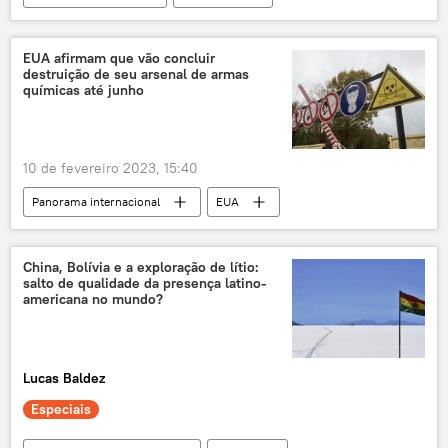
geopolítica mundial
tensão geopolítica
Alemanha
Olaf Scholz
EUA afirmam que vão concluir
destruição de seu arsenal de armas
América do Sul
Américas
químicas até junho
Luiz Inácio Lula da Silva
Rússia
EUA
cooperação multilateral
multilateralismo
10 de fevereiro 2023, 15:40
exclusiva
Mundioka
podcast
Panorama internacional
EUA
Brasil
Estados Unidos
arsenal
Departamento de Estado dos EUA
Pentágono
tratado
Estados Unidos
China, Bolívia e a exploração de lítio:
salto de qualidade da presença latino-
armas químicas
Américas
americana no mundo?
Lucas Baldez
Especiais