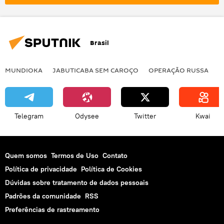
reforma agrária
EUA
Brasil
MUNDIOKA
JABUTICABA SEM CAROÇO
OPERAÇÃO RUSSA
I
Telegram
Odysee
Twitter
Kwai
Quem somos
Termos de Uso
Contato
Política de privacidade
Política de Cookies
Dúvidas sobre tratamento de dados pessoais
Padrões da comunidade
RSS
Preferências de rastreamento