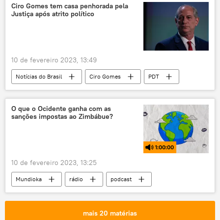
Eduardo Paes
entretenimento
Ciro Gomes tem casa penhorada pela
Justiça após atrito político
Sociedade
Brasil
polêmica
Ministério do Esporte
Ana Moser
10 de fevereiro 2023, 13:49
Notícias do Brasil
Ciro Gomes
PDT
Fernando Holliday
São Paulo
justiça
indenizações
racismo
O que o Ocidente ganha com as
sanções impostas ao Zimbábue?
1:00:00
10 de fevereiro 2023, 13:25
Mundioka
rádio
podcast
Zimbábue
África
sanções
Estados Unidos
geopolítica
mais 20 matérias