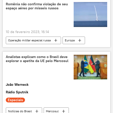
MiG-29
F-16
Europa
operação militar especial
Romênia não confirma violação de seu
espaço aéreo por mísseis russos
operação militar especial
Bratislava
geopolítica mundial
geopolítica
tensão geopolítica
Estados Unidos
10 de fevereiro 2023, 16:14
Operação militar especial russa
Europa
Romênia
Ucrânia
Vladimir Zelensky
Rússia
Analistas explicam como o Brasil deve
explorar o apetite da UE pelo Mercosul
Ministério das Relações Exteriores
Ministério da Defesa
mar Negro
Crimeia
península da Crimeia
João Werneck
Rádio Sputnik
Especiais
Notícias do Brasil
Mercosul