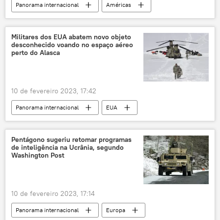
Panorama internacional
Américas
EUA
Síria
OFAC
Tesouro
Departamento do Tesouro dos EUA
Militares dos EUA abatem novo objeto
desconhecido voando no espaço aéreo
Escritório de Controle de Ativos Estrangeiros (OFAC)
perto do Alasca
SANA
10 de fevereiro 2023, 17:42
Panorama internacional
EUA
Casa Branca
John Kirby
espaço aéreo
Alasca
caça
Pentágono sugeriu retomar programas
de inteligência na Ucrânia, segundo
Forças Armadas dos EUA
objeto
Washington Post
10 de fevereiro 2023, 17:14
Panorama internacional
Europa