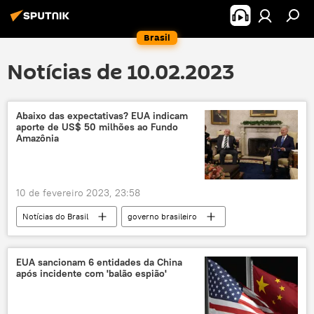
Brasil
Notícias de 10.02.2023
Abaixo das expectativas? EUA indicam
aporte de US$ 50 milhões ao Fundo
Amazônia
10 de fevereiro 2023, 23:58
Notícias do Brasil
governo brasileiro
Brasil
Fundo Amazônia
Américas
América do Sul
Luiz Inácio Lula da Silva
EUA sancionam 6 entidades da China
após incidente com 'balão espião'
Joe Biden
Amazônia
Fundo Amazônia
desmatamento