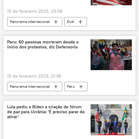
10 de fevereiro 2023, 23:08
Panorama internacional
EUA
Departamento de Estado dos EUA
Américas
América do Norte
lista negra
China
Peru: 60 pessoas morreram desde o
início dos protestos, diz Defensoria
guerra de sanções
sanções
sanções econômicas
10 de fevereiro 2023, 21:38
Panorama internacional
Peru
América do Sul
Américas
América Latina
Dina Boluarte
Lula pediu a Biden a criação de fórum
de paz para Ucrânia: 'É preciso parar de
defensoria
protestos
repressão
atirar'