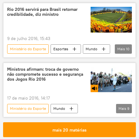
Ministério da Defesa
Rio 2016 servirá para Brasil retomar
credibilidade, diz ministro
Ministério do Planejamento
Forças Armadas
segurança
Jogos Olímpicos
militares
verba
Jogos Rio 2016
9 de julho 2016, 15:43
Ministério do Esporte
Esportes
Mundo
Mais
10
Notícias do Brasil
Notícias
Sociedade
Rio de Janeiro
Ministros afirmam: troca de governo
não compromete sucesso e segurança
Leonardo Picciani
Rio 2016
dos Jogos Rio 2016
Jogos Olímpicos
credibilidade
esporte
Economia
17 de maio 2016, 14:17
Ministério do Esporte
Mundo
Mais
9
Notícias do Brasil
Notícias
Brasil entre Temer e Dilma
Rio de Janeiro
mais 20 matérias
Ministério da Defesa
Ministério do Turismo