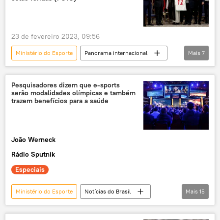
Silvio Costa Filho
Ministério de Portos e Aeroportos
23 de fevereiro 2023, 09:56
Ministério do Esporte
Panorama internacional
Mais
7
Irã
helicóptero
queda
hospital
Oriente Médio e África
Pesquisadores dizem que e-sports
serão modalidades olímpicas e também
Teerã
tragédia
trazem benefícios para a saúde
João Werneck
Rádio Sputnik
Especiais
Ministério do Esporte
Notícias do Brasil
Mais
15
exclusiva
governo brasileiro
Brasil