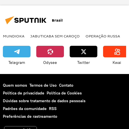
Jogos Olímpicos
Rio 2016
Tocha Olímpica
Brasil
MUNDIOKA
JABUTICABA SEM CAROÇO
OPERAÇÃO RUSSA
I
Telegram
Odysee
Twitter
Kwai
Quem somos
Termos de Uso
Contato
Política de privacidade
Política de Cookies
Dúvidas sobre tratamento de dados pessoais
Padrões da comunidade
RSS
Preferências de rastreamento