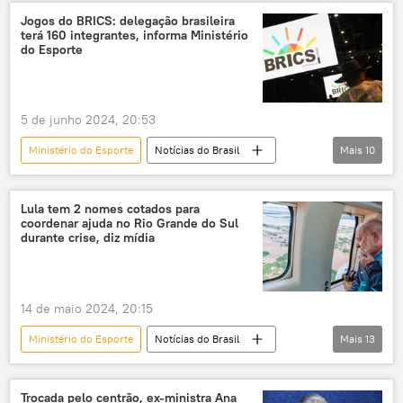
Brasil
Kazan
Irã
BRICS
Jogos do BRICS: delegação brasileira
terá 160 integrantes, informa Ministério
Jogos do BRICS
esporte
do Esporte
5 de junho 2024, 20:53
Ministério do Esporte
Notícias do Brasil
Mais
10
Rússia
Kazan
BRICS
Brasil
esporte
Lula tem 2 nomes cotados para
coordenar ajuda no Rio Grande do Sul
Luiz Inácio Lula da Silva
Jogos do BRICS
durante crise, diz mídia
delegação brasileira
cooperação multilateral
BRICS+
14 de maio 2024, 20:15
Ministério do Esporte
Notícias do Brasil
Mais
13
Luiz Inácio Lula da Silva
Rui Costa
Alexander Wolf
Rio Grande do Sul
Trocada pelo centrão, ex-ministra Ana