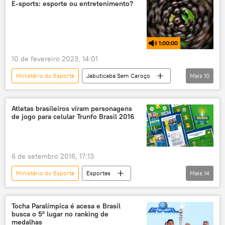
esporte
games
Américas
E-sports: esporte ou entretenimento?
América do Sul
Olimpíadas
Jogos Olímpicos
League of Legends
1:00:00
Comitê Olímpico Internacional
COI
10 de fevereiro 2023, 14:01
Ana Moser
podcast
Ministério do Esporte
Jabuticaba Sem Caroço
Mais
10
Jabuticaba Sem Caroço
rádio
podcast
comportamento
Esportes
Eduardo Paes
Atletas brasileiros viram personagens
de jogo para celular Trunfo Brasil 2016
entretenimento
Sociedade
Brasil
polêmica
Ana Moser
6 de setembro 2016, 17:13
Ministério do Esporte
Esportes
Mais
14
Ciência e Tecnologia
Notícias do Brasil
Notícias
Sociedade
Tocha Paralímpica é acesa e Brasil
busca o 5º lugar no ranking de
Paralimpíadas Rio 2016
Jogos Olímpicos
medalhas