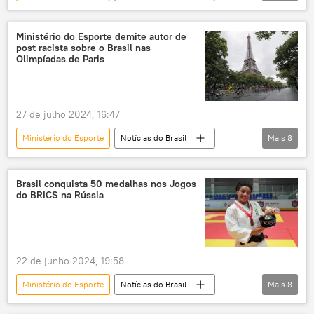
Rússia
André Fufuca
Victor Gao
China
Brasil
Federação da Rússia
Ministério do Esporte demite autor de
post racista sobre o Brasil nas
BRICS
esporte
Olimpíadas de Paris
27 de julho 2024, 16:47
Ministério do Esporte
Notícias do Brasil
Mais
8
Brasil
Mundo
rio Sena
racismo
Jogos Olímpicos
Paris
Brasil conquista 50 medalhas nos Jogos
do BRICS na Rússia
redes sociais
delegações
22 de junho 2024, 19:58
Ministério do Esporte
Notícias do Brasil
Mais
8
Rússia
Luiz Inácio Lula da Silva