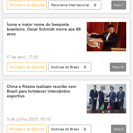
Ministério do Esporte
Panorama internacional
Mais
7
Brasil
Mundo
Brasília
exclusiva
Copa do Mundo
Ícone e maior nome do basquete
brasileiro, Oscar Schmidt morre aos 68
futebol feminino
Governo Federal
anos
17 de abril, 17:00
Ministério do Esporte
Notícias do Brasil
Mais
10
basquete
Brasil
Estados Unidos
Jogos Olímpicos
Natal
China e Rússia realizam reunião com
Brasil para fortalecer intercâmbio
falecimento
EUA
Oscar Schmidt
esportivo
esporte
morte
5 de junho 2025, 00:10
Ministério do Esporte
Notícias do Brasil
Mais
8