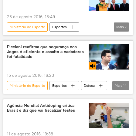
atletas
aplicativo
celular
Jogos Rio 2016
Jogos Paralímpicos
26 de agosto 2016, 18:49
Jogos
Trunfo Brasil 2016
ídolos
Ministério do Esporte
Esportes
Mais
7
Notícias do Brasil
Notícias
Sociedade
Rio 2016
Picciani reafirma que segurança nos
Jogos é eficiente e assalto a nadadores
Comitê Paralímpico Brasileiro (CPB)
foi fatalidade
revezamento
Tocha Paralímpica
15 de agosto 2016, 16:23
Ministério do Esporte
Esportes
Defesa
Mais
14
Notícias do Brasil
Notícias
Sociedade
Rio 2016
Rio de Janeiro
Agência Mundial Antidoping critica
Brasil e diz que vai fiscalizar testes
Ryan Lochte
Leonado Picciani
Polícia Civil
atletas
natação
assalto
investigações
11 de agosto 2016, 19:38