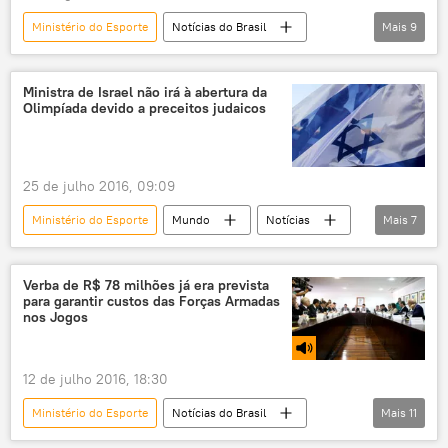
Jogos Rio 2016
Detenções durante Rio 2016
Ministério do Esporte
Notícias do Brasil
Mais
9
Notícias
UFRJ
Wada
doping
atletismo
atletas
Ministra de Israel não irá à abertura da
Olimpíada devido a preceitos judaicos
testes
Olimpíadas
credenciamento
25 de julho 2016, 09:09
Ministério do Esporte
Mundo
Notícias
Mais
7
Rio de Janeiro
Israel
Jogos Olímpicos
Maracanã
Verba de R$ 78 milhões já era prevista
para garantir custos das Forças Armadas
abertura
cerimônia
religiosos
nos Jogos
12 de julho 2016, 18:30
Ministério do Esporte
Notícias do Brasil
Mais
11
Notícias
Sociedade
Rio de Janeiro