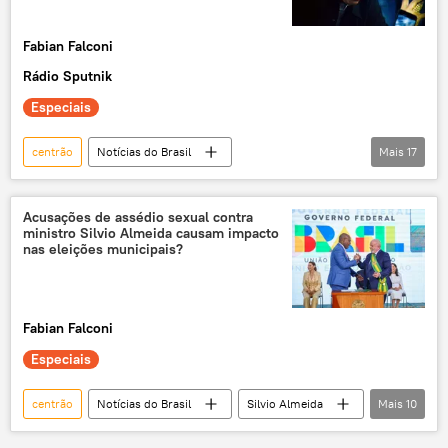
Fabian Falconi
Rádio Sputnik
Especiais
centrão
Notícias do Brasil
Mais
17
Dilma Rousseff
PT
eleições
Gilberto Kassab
Ricardo Nunes
Acusações de assédio sexual contra
ministro Silvio Almeida causam impacto
Pablo Marçal
Congresso Nacional
nas eleições municipais?
Fortaleza
São Paulo
Cuiabá
Congresso
Brasil
Fabian Falconi
Jabuticaba Sem Caroço
Natal
Especiais
exclusiva
Guilherme Boulos
Bolsa Família
Minha Casa, Minha Vida
centrão
Notícias do Brasil
Silvio Almeida
Mais
10
Anielle Franco
Luiz Inácio Lula da Silva