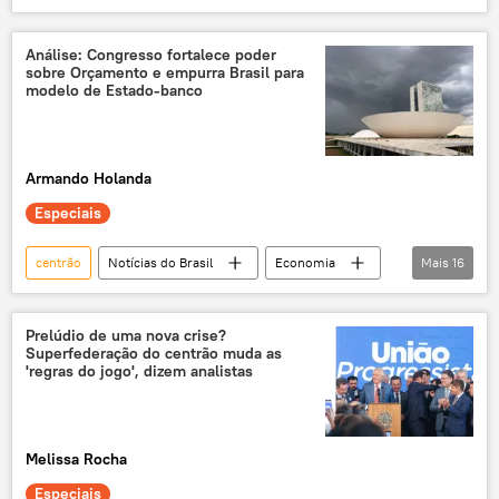
Jair Bolsonaro
Eduardo Bolsonaro
Michelle Bolsonaro
Brasil
Análise: Congresso fortalece poder
sobre Orçamento e empurra Brasil para
Rio de Janeiro
Estados Unidos
PL
modelo de Estado-banco
União Brasil
Supremo Tribunal Federal (STF)
política
Congresso
Armando Holanda
Câmara dos Deputados
Senado Federal
Especiais
Luiz Inácio Lula da Silva
exclusiva
centrão
Notícias do Brasil
Economia
Mais
16
Luiz Inácio Lula da Silva
Hugo Motta
Brasil
Congresso
Prelúdio de uma nova crise?
Superfederação do centrão muda as
Congresso Nacional
exclusiva
'regras do jogo', dizem analistas
Câmara dos Deputados
Clarisse Gurgel
Senado Federal
Davi Alcolumbre
Melissa Rocha
IOF
imposto
emendas
Especiais
emendas parlamentares
Fundo Partidário