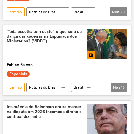
orçamento público
centrão
Notícias do Brasil
Brasil
Mais
20
Dilma Rousseff
Jair Bolsonaro
Goiás
União Brasil
Congresso
'Toda escolha tem custo': o que será da
dança das cadeiras na Esplanada dos
Luiz Inácio Lula da Silva
Michel Temer
Ministérios? (VÍDEO)
eleições 2026
emendas parlamentares
Flávio Dino
exclusiva
Fabian Falconi
Progressistas
Ronaldo Caiado
Especiais
Supremo Tribunal Federal (STF)
STF
Congresso Nacional
centrão
Notícias do Brasil
Brasil
Mais
16
Câmara dos Deputados
deputados
Ministério da Saúde
PT
exclusiva
Poder Executivo
Poder Legislativo
Nísia Trindade
Alexandre Padilha
Insistência de Bolsonaro em se manter
na disputa em 2026 incomoda direita e
Ministério das Relações Institucionais
centrão, diz mídia
Esplanada dos Ministérios
Partido dos Trabalhadores (PT)