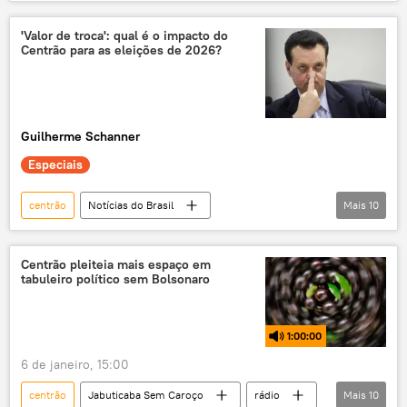
América Latina
América do Sul
Brasil
Daniel Vorcaro
Banco Master
'Valor de troca': qual é o impacto do
Centrão para as eleições de 2026?
Flávio Bolsonaro
Rio de Janeiro
PL
Polícia Federal (PF)
Amapá
Previdência Social
Guilherme Schanner
Especiais
centrão
Notícias do Brasil
Mais
10
Clarisse Gurgel
Jair Bolsonaro
Flávio Bolsonaro
Brasil
Sudeste
Centrão pleiteia mais espaço em
tabuleiro político sem Bolsonaro
Nordeste
MDB
PT
PSD
Lei de Diretrizes Orçamentárias (LDO)
1:00:00
exclusiva
6 de janeiro, 15:00
centrão
Jabuticaba Sem Caroço
rádio
Mais
10