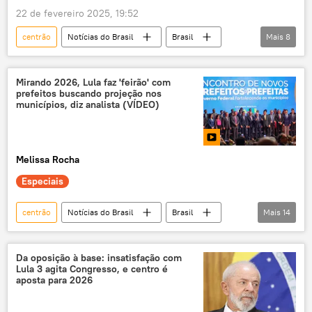
22 de fevereiro 2025, 19:52
Congresso Nacional
Luiz Inácio Lula da Silva
centrão
Notícias do Brasil
Brasil
Mais
8
ministros
Gleisi Hoffmann
Jair Bolsonaro
Michelle Bolsonaro
Secretaria-Geral da Presidência da República
Luiz Inácio Lula da Silva
Estados Unidos
Silvio Costa Filho
José Guimarães
Mirando 2026, Lula faz 'feirão' com
prefeitos buscando projeção nos
Procuradoria-Geral da República (PGR)
Jaques Wagner
municípios, diz analista (VÍDEO)
Tribunal Superior Eleitoral
eleições
direita
Melissa Rocha
Especiais
centrão
Notícias do Brasil
Brasil
Mais
14
Gilberto Kassab
Luiz Inácio Lula da Silva
Partido dos Trabalhadores (PT)
PSD
Da oposição à base: insatisfação com
Lula 3 agita Congresso, e centro é
Palácio do Planalto
Brasília
aposta para 2026
Clarisse Gurgel
prefeitos