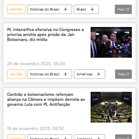
centrão
Notícias do Brasil
Brasil
Mais
12
Jair Bolsonaro
Eduardo Bolsonaro
Michelle Bolsonaro
PL
PT
PL intensifica ofensiva no Congresso e
prioriza anistia após prisão de Jair
eleições 2026
Luiz Inácio Lula da Silva
Bolsonaro, diz mídia
exclusiva
eleições
esquerda
direita
extrema-direita
25 de novembro 2025, 06:43
centrão
Notícias do Brasil
Américas
Mais
17
América Latina
América do Sul
Jair Bolsonaro
Flávio Bolsonaro
Centrão e bolsonarismo reforçam
aliança na Câmara e impõem derrota ao
Rogério Marinho
Brasília
PL
governo Lula com PL Antifacção
Congresso
Senado
dosimetria
anistia
projeto de lei
19 de novembro 2025, 06:52
prisão preventiva
política
centrão
Notícias do Brasil
Américas
Mais
17