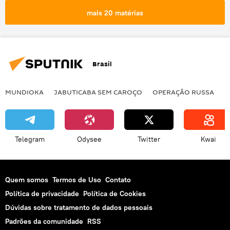
Brasil
eleições municipais
mais 20 matérias
exclusiva
Congresso
São Paulo
Advocacia-Geral da União
Guilherme Boulos
Ricardo Nunes
Brasil
MUNDIOKA
JABUTICABA SEM CAROÇO
OPERAÇÃO RUSSA
I
Telegram
Odysee
Twitter
Kwai
Quem somos
Termos de Uso
Contato
Política de privacidade
Política de Cookies
Dúvidas sobre tratamento de dados pessoais
Padrões da comunidade
RSS