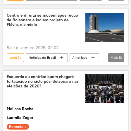
podcast
Brasil
política interna
Jair Bolsonaro
Flávio Bolsonaro
Centro e direita se movem após recuo
de Bolsonaro e isolam projeto de
polarização
eleições presidenciais
Flávio, diz mídia
eleições 2026
partidos políticos
Justiça Eleitoral
8 de dezembro 2025, 05:07
centrão
Notícias do Brasil
Américas
Mais
10
Brasil
América Latina
América do Sul
política
Esquerda ou centrão: quem chegará
fortalecido no ciclo pós-Bolsonaro nas
eleições 2026
G1
PL
eleições de 2026?
Jair Bolsonaro
Flávio Bolsonaro
Michelle Bolsonaro
Melissa Rocha
Ludmila Zeger
Especiais