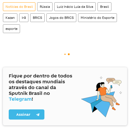
Notícias do Brasil
Rússia
Luiz Inácio Lula da Silva
Brasil
Kazan
Irã
BRICS
Jogos do BRICS
Ministério do Esporte
esporte
Fique por dentro de todos
os destaques mundiais
através do canal da
Sputnik Brasil no
Telegram
!
Assinar