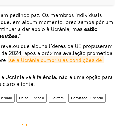
jam pedindo paz. Os membros individuais
e que, em algum momento, precisamos pôr um
ntinuar a dar apoio à Ucrânia, mas
estão
uestões
."
revelou que alguns líderes da UE propuseram
 de 2024, após a próxima avaliação prometida
bre
se a Ucrânia cumpriu as condições de 
a Ucrânia vá à falência, não é uma opção para
 claro a fonte.
Ucrânia
União Europeia
Reuters
Comissão Europeia