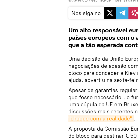
© AP Photo / Gabinete de Imprensa da Pre
Nos siga no
Um alto responsável eu
países europeus com o a
que a tão esperada cont
Uma decisão da União Europ
negociações de adesão com 
bloco para conceder a Kiev
ajuda, advertiu na sexta-feir
Apesar de garantias regular
que fosse necessário", o fu
uma cúpula da UE em Bruxel
discussões mais recentes n
"choque com a realidade"
.
A proposta da Comissão Eur
do bloco para destinar € 50 