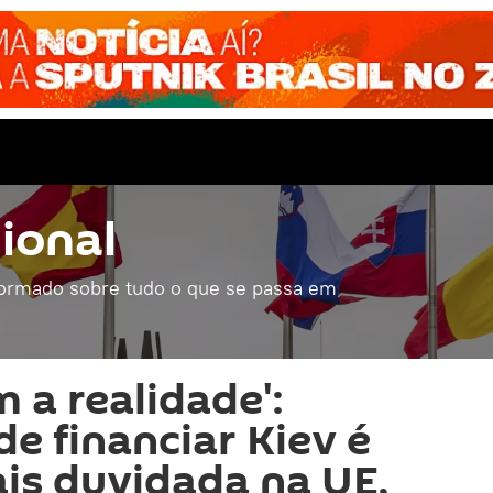
ional
formado sobre tudo o que se passa em
 a realidade':
de financiar Kiev é
is duvidada na UE,