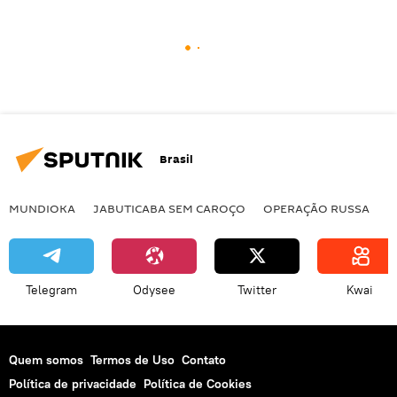
Brasil
MUNDIOKA
JABUTICABA SEM CAROÇO
OPERAÇÃO RUSSA
I
Telegram
Odysee
Twitter
Kwai
Quem somos
Termos de Uso
Contato
Política de privacidade
Política de Cookies