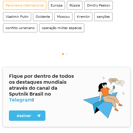
Panorama internacional
Europa
Rússia
Dmitry Peskov
Vladimir Putin
Ocidente
Moscou
Kremlin
sanções
conflito ucraniano
operação militar especial
Fique por dentro de todos
os destaques mundiais
através do canal da
Sputnik Brasil no
Telegram
!
Assinar