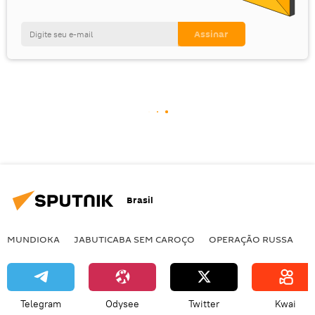
Brasil
MUNDIOKA
JABUTICABA SEM CAROÇO
OPERAÇÃO RUSSA
I
Telegram
Odysee
Twitter
Kwai