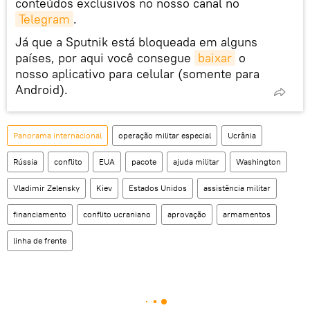
conteúdos exclusivos no nosso canal no
Telegram
.
Já que a Sputnik está bloqueada em alguns
países, por aqui você consegue
baixar
o
nosso aplicativo para celular (somente para
Android).
Panorama internacional
operação militar especial
Ucrânia
Rússia
conflito
EUA
pacote
ajuda militar
Washington
Vladimir Zelensky
Kiev
Estados Unidos
assistência militar
financiamento
conflito ucraniano
aprovação
armamentos
linha de frente