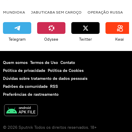
MUNDIOKA
JABUTICABA SEM CAROÇO
OPERAÇÃO RUSSA
I
Telegram
Odysee
Twitter
Kwai
Quem somos
Termos de Uso
Contato
Política de privacidade
Política de Cookies
Dúvidas sobre tratamento de dados pessoais
Padrões da comunidade
RSS
Preferências de rastreamento
© 2026 Sputnik Todos os direitos reservados. 18+