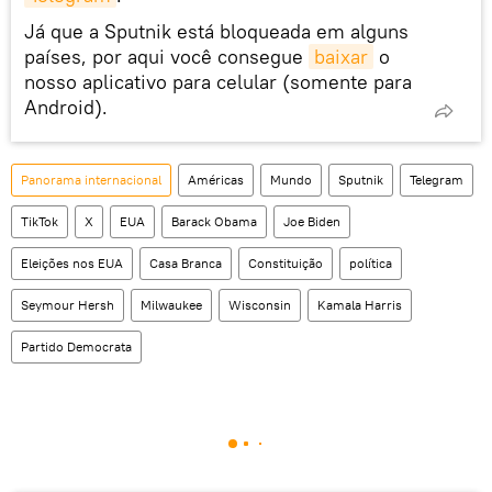
Já que a Sputnik está bloqueada em alguns
países, por aqui você consegue
baixar
o
nosso aplicativo para celular (somente para
Android).
Panorama internacional
Américas
Mundo
Sputnik
Telegram
TikTok
X
EUA
Barack Obama
Joe Biden
Eleições nos EUA
Casa Branca
Constituição
política
Seymour Hersh
Milwaukee
Wisconsin
Kamala Harris
Partido Democrata