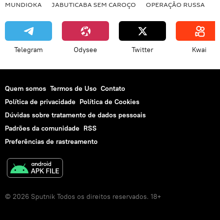
MUNDIOKA
JABUTICABA SEM CAROÇO
OPERAÇÃO RUSSA
I
Telegram
Odysee
Twitter
Kwai
Quem somos
Termos de Uso
Contato
Política de privacidade
Política de Cookies
Dúvidas sobre tratamento de dados pessoais
Padrões da comunidade
RSS
Preferências de rastreamento
© 2026 Sputnik Todos os direitos reservados. 18+