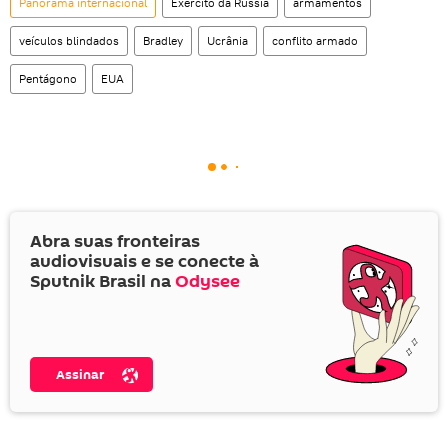
Panorama internacional
Exército da Rússia
armamentos
veículos blindados
Bradley
Ucrânia
conflito armado
Pentágono
EUA
Abra suas fronteiras
audiovisuais e se conecte à
Sputnik Brasil na
Odysee
Assinar