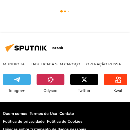
Brasil
MUNDIOKA
JABUTICABA SEM CAROÇO
OPERAÇÃO RUSSA
I
Telegram
Odysee
Twitter
Kwai
Quem somos
Termos de Uso
Contato
Política de privacidade
Política de Cookies
Dúvidas sobre tratamento de dados pessoais