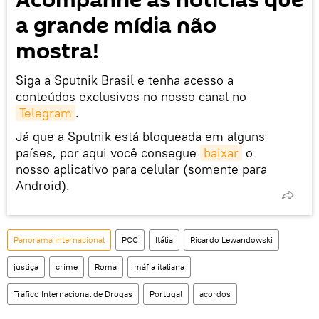
Acompanhe as notícias que
a grande mídia não
mostra!
Siga a Sputnik Brasil e tenha acesso a
conteúdos exclusivos no nosso canal no
Telegram
.
Já que a Sputnik está bloqueada em alguns
países, por aqui você consegue
baixar
o
nosso aplicativo para celular (somente para
Android).
Panorama internacional
PCC
Itália
Ricardo Lewandowski
justiça
crime
Roma
máfia italiana
Tráfico Internacional de Drogas
Portugal
acordos