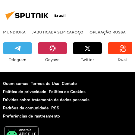
Brasil
MUNDIOKA
JABUTICABA SEM CAROÇO
OPERAÇÃO RUSSA
I
Telegram
Odysee
Twitter
Kwai
Quem somos
Termos de Uso
Contato
Política de privacidade
Política de Cookies
Dúvidas sobre tratamento de dados pessoais
Padrões da comunidade
RSS
Preferências de rastreamento