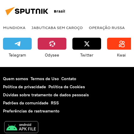
Brasil
MUNDIOKA
JABUTICABA SEM CAROÇO
OPERAÇÃO RUSSA
I
Telegram
Odysee
Twitter
Kwai
Quem somos
Termos de Uso
Contato
Política de privacidade
Política de Cookies
Dúvidas sobre tratamento de dados pessoais
Padrões da comunidade
RSS
Preferências de rastreamento