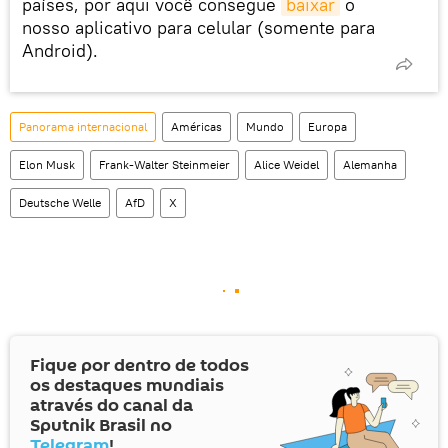
países, por aqui você consegue
baixar
o
nosso aplicativo para celular (somente para
Android).
Panorama internacional
Américas
Mundo
Europa
Elon Musk
Frank-Walter Steinmeier
Alice Weidel
Alemanha
Deutsche Welle
AfD
X
Fique por dentro de todos
os destaques mundiais
através do canal da
Sputnik Brasil no
Telegram
!