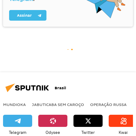
Assinar
Brasil
MUNDIOKA
JABUTICABA SEM CAROÇO
OPERAÇÃO RUSSA
I
Telegram
Odysee
Twitter
Kwai