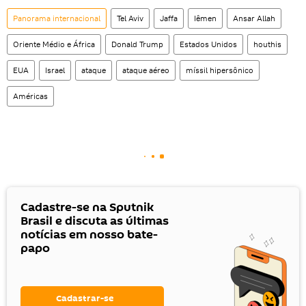
Panorama internacional
Tel Aviv
Jaffa
Iêmen
Ansar Allah
Oriente Médio e África
Donald Trump
Estados Unidos
houthis
EUA
Israel
ataque
ataque aéreo
míssil hipersônico
Américas
Cadastre-se na Sputnik
Brasil e discuta as últimas
notícias em nosso bate-
papo
Cadastrar-se