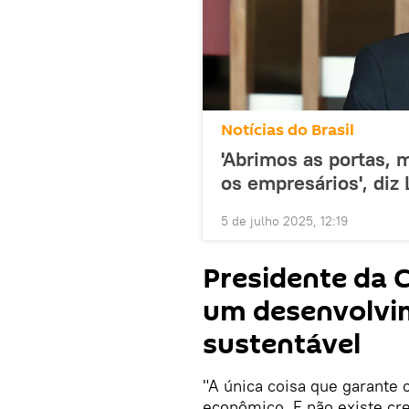
Notícias do Brasil
'Abrimos as portas, 
os empresários', diz
5 de julho 2025, 12:19
Presidente da C
um desenvolvi
sustentável
"A única coisa que garante
econômico. E não existe c