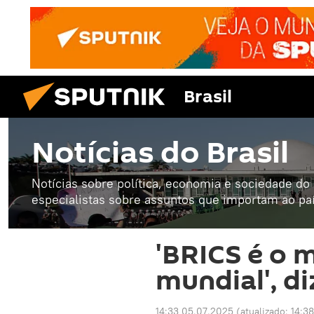
Brasil
Notícias do Brasil
Notícias sobre política, economia e sociedade do B
especialistas sobre assuntos que importam ao paí
'BRICS é o 
mundial', d
14:33 05.07.2025
(atualizado:
14:3