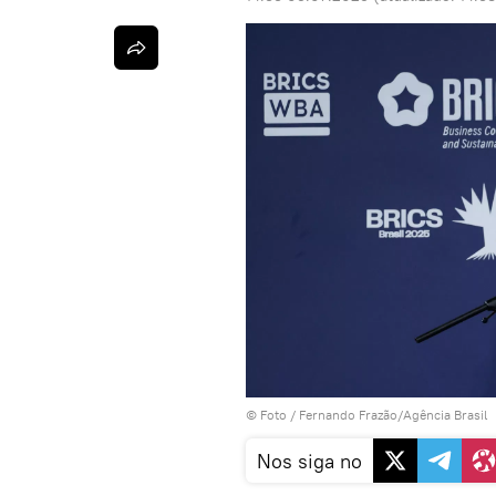
© Foto / Fernando Frazão/Agência Brasil
Nos siga no