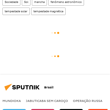
Sociedade
Sol
mancha
fenômeno astronômico
tempestade solar
tempestade magnética
Brasil
MUNDIOKA
JABUTICABA SEM CAROÇO
OPERAÇÃO RUSSA
I