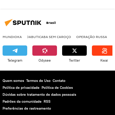
Brasil
MUNDIOKA
JABUTICABA SEM CAROÇO
OPERAÇÃO RUSSA
I
Telegram
Odysee
Twitter
Kwai
Quem somos
Termos de Uso
Contato
Política de privacidade
Política de Cookies
Dúvidas sobre tratamento de dados pessoais
Padrões da comunidade
RSS
Preferências de rastreamento