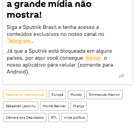
a grande mídia não
mostra!
Siga a Sputnik Brasil e tenha acesso a
conteúdos exclusivos no nosso canal no
Telegram
.
Já que a Sputnik está bloqueada em alguns
países, por aqui você consegue
baixar
o
nosso aplicativo para celular (somente para
Android).
Panorama internacional
Europa
Mundo
Emmanuel Macron
Sébastien Lecornu
Michel Barnier
França
Câmara dos Deputados
RTL
crise política