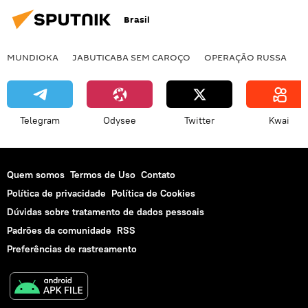
Brasil
MUNDIOKA
JABUTICABA SEM CAROÇO
OPERAÇÃO RUSSA
I
Telegram
Odysee
Twitter
Kwai
Quem somos
Termos de Uso
Contato
Política de privacidade
Política de Cookies
Dúvidas sobre tratamento de dados pessoais
Padrões da comunidade
RSS
Preferências de rastreamento