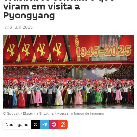
viram em visita a
Pyongyang
17:16 13.11.2025
© Sputnik / Ekaterina Shtukina
/
Acessar o banco de imagens
Nos siga no