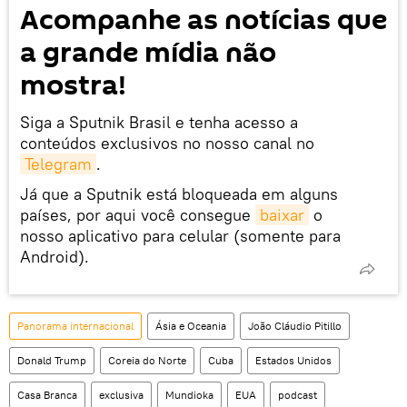
Acompanhe as notícias que
a grande mídia não
mostra!
Siga a Sputnik Brasil e tenha acesso a
conteúdos exclusivos no nosso canal no
Telegram
.
Já que a Sputnik está bloqueada em alguns
países, por aqui você consegue
baixar
o
nosso aplicativo para celular (somente para
Android).
Panorama internacional
Ásia e Oceania
João Cláudio Pitillo
Donald Trump
Coreia do Norte
Cuba
Estados Unidos
Casa Branca
exclusiva
Mundioka
EUA
podcast