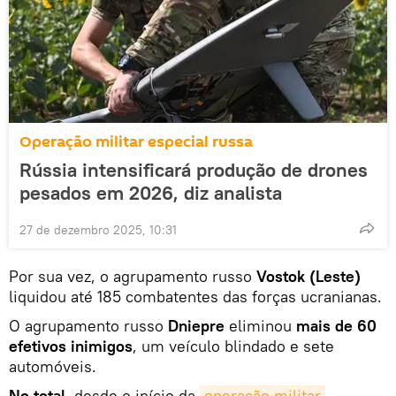
Operação militar especial russa
Rússia intensificará produção de drones
pesados em 2026, diz analista
27 de dezembro 2025, 10:31
Por sua vez, o agrupamento russo
Vostok (Leste)
liquidou até 185 combatentes das forças ucranianas.
O agrupamento russo
Dniepre
eliminou
mais de 60
efetivos inimigos
, um veículo blindado e sete
automóveis.
No total
, desde o início da
operação militar 