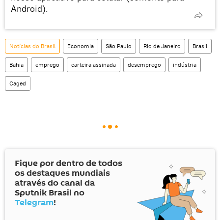
Android).
Notícias do Brasil
Economia
São Paulo
Rio de Janeiro
Brasil
Bahia
emprego
carteira assinada
desemprego
indústria
Caged
Fique por dentro de todos
os destaques mundiais
através do canal da
Sputnik Brasil no
Telegram
!