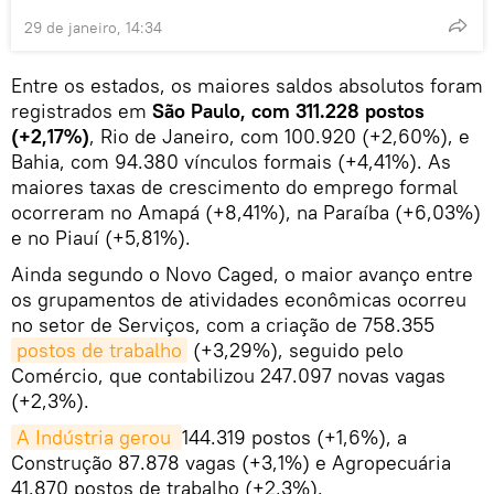
29 de janeiro, 14:34
Entre os estados, os maiores saldos absolutos foram
registrados em
São Paulo, com 311.228 postos
(+2,17%)
, Rio de Janeiro, com 100.920 (+2,60%), e
Bahia, com 94.380 vínculos formais (+4,41%). As
maiores taxas de crescimento do emprego formal
ocorreram no Amapá (+8,41%), na Paraíba (+6,03%)
e no Piauí (+5,81%).
Ainda segundo o Novo Caged, o maior avanço entre
os grupamentos de atividades econômicas ocorreu
no setor de Serviços, com a criação de 758.355
postos de trabalho
(+3,29%), seguido pelo
Comércio, que contabilizou 247.097 novas vagas
(+2,3%).
A Indústria gerou 
144.319 postos (+1,6%), a
Construção 87.878 vagas (+3,1%) e Agropecuária
41.870 postos de trabalho (+2,3%).