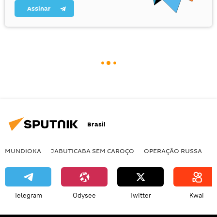
Assinar
Brasil
MUNDIOKA
JABUTICABA SEM CAROÇO
OPERAÇÃO RUSSA
I
Telegram
Odysee
Twitter
Kwai