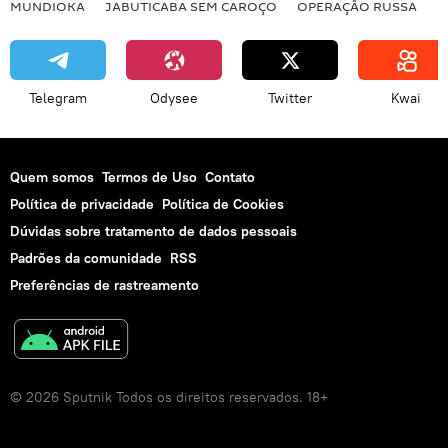
MUNDIOKA
JABUTICABA SEM CAROÇO
OPERAÇÃO RUSSA
I
Telegram
Odysee
Twitter
Kwai
Quem somos
Termos de Uso
Contato
Política de privacidade
Política de Cookies
Dúvidas sobre tratamento de dados pessoais
Padrões da comunidade
RSS
Preferências de rastreamento
© 2026 Sputnik Todos os direitos reservados. 18+