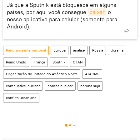
Já que a Sputnik está bloqueada em alguns
países, por aqui você consegue
baixar
o
nosso aplicativo para celular (somente para
Android).
Panorama internacional
Europa
análise
Rússia
Ucrânia
Reino Unido
França
Sputnik
OTAN
Organização do Tratado do Atlântico Norte
ATACMS
combustível nuclear
bomba nuclear
bomba suja
conflito ucraniano