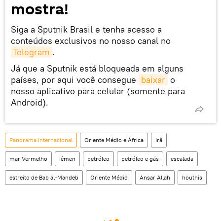
mostra!
Siga a Sputnik Brasil e tenha acesso a
conteúdos exclusivos no nosso canal no
Telegram
.
Já que a Sputnik está bloqueada em alguns
países, por aqui você consegue
baixar
o
nosso aplicativo para celular (somente para
Android).
Panorama internacional
Oriente Médio e África
Irã
mar Vermelho
Iêmen
petróleo
petróleo e gás
escalada
estreito de Bab al-Mandeb
Oriente Médio
Ansar Allah
houthis