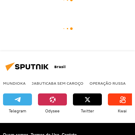
Brasil
MUNDIOKA
JABUTICABA SEM CAROÇO
OPERAÇÃO RUSSA
I
Telegram
Odysee
Twitter
Kwai
Quem somos
Termos de Uso
Contato