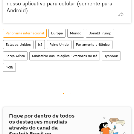
nosso aplicativo para celular (somente para
Android).
Panorama internacional
Europa
Mundo
Donald Trump
Estados Unidos
Irã
Reino Unido
Parlamento britânico
Força Aérea
Ministério das Relações Exteriores do Irã
Typhoon
F-35
Fique por dentro de todos
os destaques mundiais
através do canal da
Sputnik Brasil no