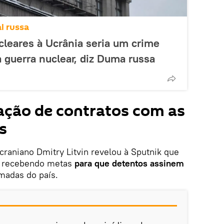
l russa
leares à Ucrânia seria um crime
 guerra nuclear, diz Duma russa
gação de contratos com as
s
ucraniano Dmitry Litvin revelou à Sputnik que
ão recebendo metas
para que detentos assinem
madas do país.