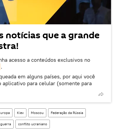
 notícias que a grande
tra!
enha acesso a conteúdos exclusivos no
.
oqueada em alguns países, por aqui você
 aplicativo para celular (somente para
Europa
Kiev
Moscou
Federação da Rússia
 guerra
conflito ucraniano