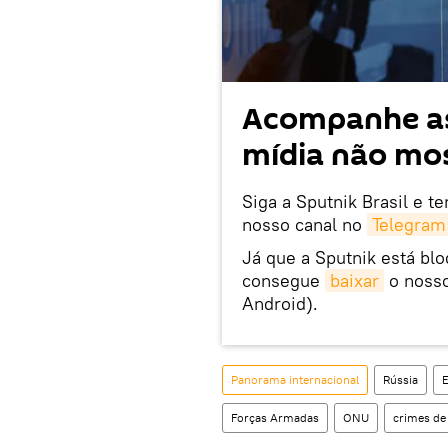
Acompanhe as
mídia não mos
Siga a Sputnik Brasil e t
nosso canal no
Telegram
Já que a Sputnik está bl
consegue
baixar
o nosso
Android).
Panorama internacional
Rússia
Forças Armadas
ONU
crimes de