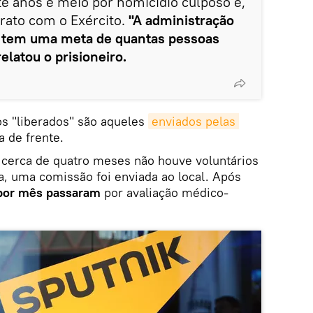
te anos e meio por homicídio culposo e,
rato com o Exército.
"A administração
, tem uma meta de quantas pessoas
elatou o prisioneiro.
os "liberados" são aqueles
enviados pelas 
a de frente.
cerca de quatro meses não houve voluntários
a, uma comissão foi enviada ao local. Após
por mês passaram
por avaliação médico-