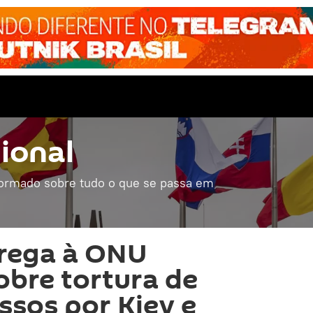
ional
formado sobre tudo o que se passa em
rega à ONU
sobre tortura de
ssos por Kiev e