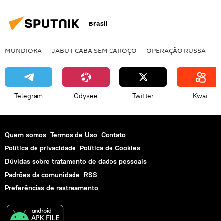
Brasil
MUNDIOKA
JABUTICABA SEM CAROÇO
OPERAÇÃO RUSSA
I
Telegram
Odysee
Twitter
Kwai
Quem somos
Termos de Uso
Contato
Política de privacidade
Política de Cookies
Dúvidas sobre tratamento de dados pessoais
Padrões da comunidade
RSS
Preferências de rastreamento